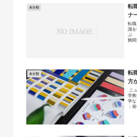
転
未分類
ナ
転職
識を
ぶ 
飾関
転
未分類
方
ニュ
学教
学な
：発