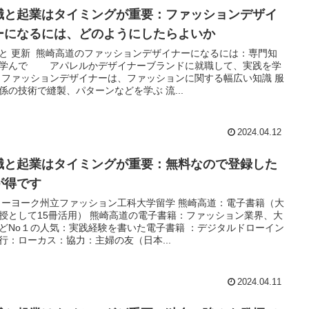
職と起業はタイミングが重要：ファッションデザイ
ーになるには、どのようにしたらよいか
と 更新 熊崎高道のファッションデザイナーになるには：専門知
学んで アパレルかデザイナーブランドに就職して、実践を学
ファッションデザイナーは、ファッションに関する幅広い知識 服
係の技術で縫製、パターンなどを学ぶ 流...
2024.04.12
職と起業はタイミングが重要：無料なので登録した
が得です
ーヨーク州立ファッション工科大学留学 熊崎高道：電子書籍（大
授として15冊活用） 熊崎高道の電子書籍：ファッション業界、大
どNo１の人気：実践経験を書いた電子書籍 ：デジタルドローイン
行：ローカス：協力：主婦の友（日本...
2024.04.11