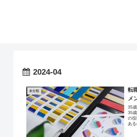
2024-04
転
未分類
メ
35
35
の役
ある