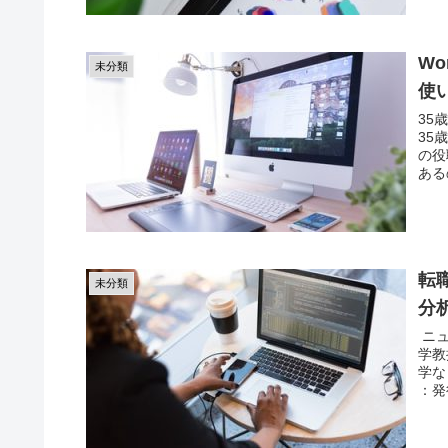
W
未分類
使
35
35
の役
ある
転
未分類
分
ニュ
学教
学な
：発