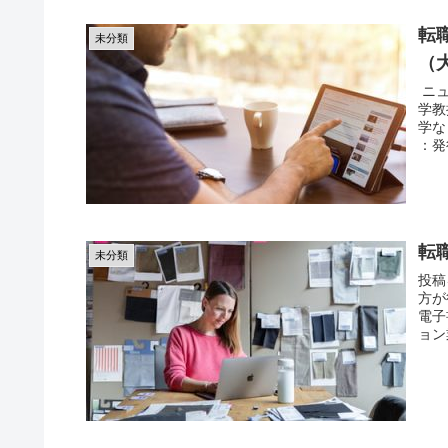
転
未分類
（
ニュ
学教
学な
：発
転
未分類
投稿
方が
電子
ョン