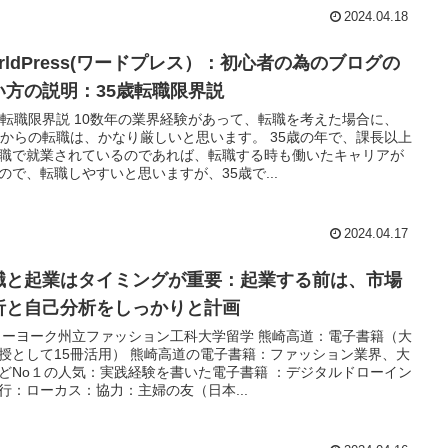
2024.04.18
orldPress(ワードプレス）：初心者の為のブログの
い方の説明：35歳転職限界説
歳転職限界説 10数年の業界経験があって、転職を考えた場合に、
歳からの転職は、かなり厳しいと思います。 35歳の年で、課長以上
職で就業されているのであれば、転職する時も働いたキャリアが
ので、転職しやすいと思いますが、35歳で...
2024.04.17
職と起業はタイミングが重要：起業する前は、市場
析と自己分析をしっかりと計画
ーヨーク州立ファッション工科大学留学 熊崎高道：電子書籍（大
授として15冊活用） 熊崎高道の電子書籍：ファッション業界、大
どNo１の人気：実践経験を書いた電子書籍 ：デジタルドローイン
行：ローカス：協力：主婦の友（日本...