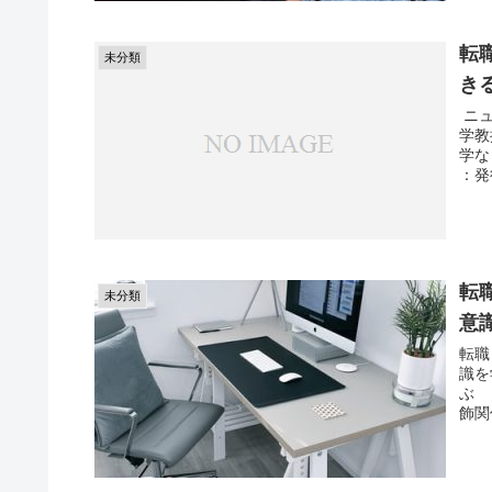
転
未分類
き
ニュ
学教
学な
：発
転
未分類
意
転職
識を
ぶ 
飾関