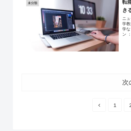
転
未分類
き
ニュ
学教
学な
ン 
次
前
1
へ