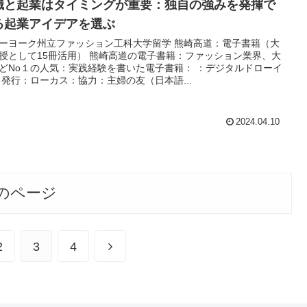
職と起業はタイミングが重要：独自の強みを発揮で
る起業アイデアを選ぶ
ーヨーク州立ファッション工科大学留学 熊崎高道：電子書籍（大
授として15冊活用） 熊崎高道の電子書籍：ファッション業界、大
どNo１の人気：実践経験を書いた電子書籍： ：デジタルドローイ
：発行：ローカス：協力：主婦の友（日本語...
2024.04.10
のページ
次
2
3
4
へ