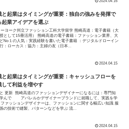
2024.04.16
職と起業はタイミングが重要：独自の強みを発揮で
る起業アイデアを選ぶ
ーヨーク州立ファッション工科大学留学 熊崎高道：電子書籍（大
授として15冊活用） 熊崎高道の電子書籍：ファッション業界、大
どNo１の人気：実践経験を書いた電子書籍 ：デジタルドローイン
行：ローカス：協力：主婦の友（日本...
2024.04.15
職と起業はタイミングが重要：キャッシュフローを
識して利益を増やす
と 更新 熊崎高道のファッションデザイナーになるには：専門知
学んで アパレルかデザイナーブランドに就職して、実践を学
ファッションデザイナーは、ファッションに関する幅広い知識 服
係の技術で縫製、パターンなどを学ぶ 流...
2024.04.15