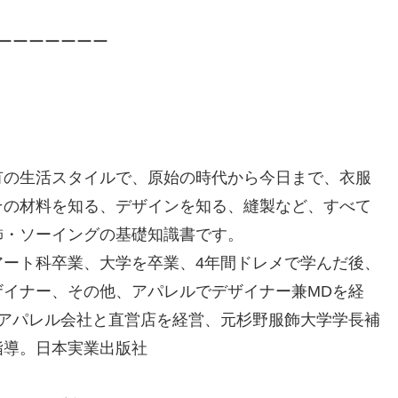
ーーーーーーー
有の生活スタイルで、原始の時代から今日まで、衣服
その材料を知る、デザインを知る、縫製など、すべて
飾・ソーイングの基礎知識書です。
アート科卒業、大学を卒業、
4
年間ドレメで学んだ後、
ザイナー、その他、アパレルでデザイナー兼
MD
を経
アパレル会社と直営店を経営、元杉野服飾大学学長補
指導。日本実業出版社