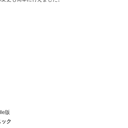
le
版
ニック