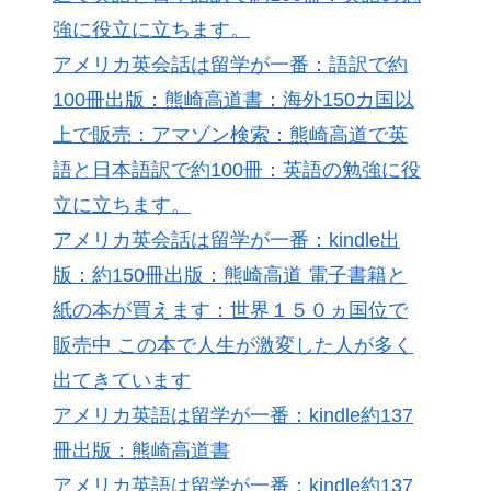
強に役立に立ちます。
アメリカ英会話は留学が一番：語訳で約
100冊出版：熊崎高道書：海外150カ国以
上で販売：アマゾン検索：熊崎高道で英
語と日本語訳で約100冊：英語の勉強に役
立に立ちます。
アメリカ英会話は留学が一番：kindle出
版：約150冊出版：熊崎高道 電子書籍と
紙の本が買えます：世界１５０ヵ国位で
販売中 この本で人生が激変した人が多く
出てきています
アメリカ英語は留学が一番：kindle約137
冊出版：熊崎高道書
アメリカ英語は留学が一番：kindle約137