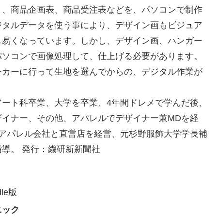
り、商品企画表、商品受注表などを、パソコンで制作
ジタルデータを使う事により、デザイン画もビジュア
し易くなっています。しかし、デザイン画、ハンガー
パソコンで画像処理して、仕上げる必要があります。
ーカーに行って生地を選んでからの、デジタル作業が
アート科卒業、大学を卒業、
4
年間ドレメで学んだ後、
ザイナー、その他、アパレルでデザイナー兼
MD
を経
アパレル会社と直営店を経営、元杉野服飾大学学長補
指導。
発行：繊研新新聞社
le
版
ニック