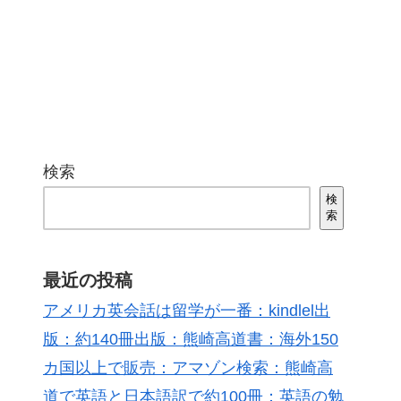
検索
検
索
最近の投稿
アメリカ英会話は留学が一番：kindlel出
版：約140冊出版：熊崎高道書：海外150
カ国以上で販売：アマゾン検索：熊崎高
道で英語と日本語訳で約100冊：英語の勉