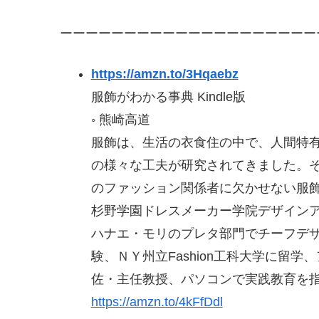
ーーーーーーーーーーーーーーーーーーーー
https://amzn.to/3Hqaebz
服飾がわかる事典
Kindle
版
◦
熊崎高道
服飾は、生活の衣食住の中で、人間特
の様々な工夫が研究されてきました。
のファッション関係者に欠かせない服
杉野学園ドレスメーカー学院デザイン
ハナエ・モリのプレタ部門でチーフデ
験、ＮＹ州立
Fashion
工科大学に留学、
佐・主任教授、パソコンで実践教育を
https://amzn.to/4kFfDdl