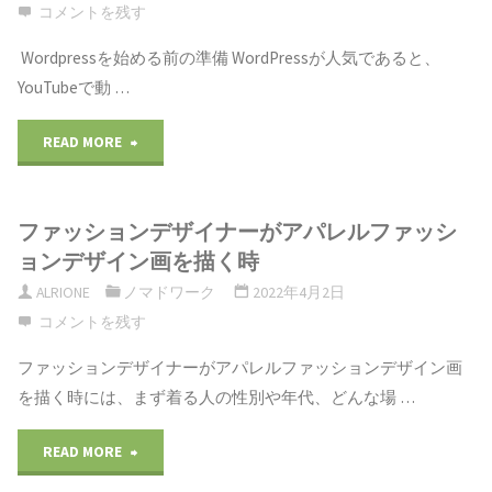
の
コメントを残す
経
Wordpressを始める前の準備 WordPressが人気であると、
YouTubeで動 …
験
"独
な
READ MORE
立
し
ファッションデザイナーがアパレルファッシ
す
で
ョンデザイン画を描く時
る
エ
ALRIONE
ノマドワーク
2022年4月2日
コメントを残す
時
ン
ファッションデザイナーがアパレルファッションデザイン画
は
ジ
を描く時には、まず着る人の性別や年代、どんな場 …
WordPress
ニ
"フ
READ MORE
が
ア