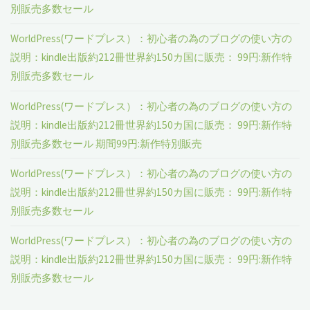
事
け
別販売多数セール
と
く
重
が"
て
WorldPress(ワードプレス）：初心者の為のブログの使い方の
を
こ
要！"
説明：kindle出版約212冊世界約150カ国に販売： 99円:新作特
ブ
考
別販売多数セール
と
ロ
え
WorldPress(ワードプレス）：初心者の為のブログの使い方の
に
グ
説明：kindle出版約212冊世界約150カ国に販売： 99円:新作特
て、
慣
別販売多数セール 期間99円:新作特別販売
を
そ
れ
WorldPress(ワードプレス）：初心者の為のブログの使い方の
書
の
説明：kindle出版約212冊世界約150カ国に販売： 99円:新作特
て
別販売多数セール
き
洋
か
WorldPress(ワードプレス）：初心者の為のブログの使い方の
続
服
説明：kindle出版約212冊世界約150カ国に販売： 99円:新作特
ら、
け
に
別販売多数セール
ワ
て
合