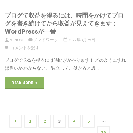
じ
ナ
は
近
ん
崎
ブログで収益を得るには、時間をかけてブロ
め
ー
自
で
グを書き続けてから収益が見えてきます：
な
高
て
が
WordPressが一番
分
す。"
場
道"
ALRIONE
ノマドワーク
2022年3月25日
の
新
が
コメントを残す
所
ワ
卒、
磨
ブログで収益を得るには時間がかかります！ どのようにすれ
で
ー
転
ば良いか わからない。 独立して、儲かると思 …
い
ど
ド
職、
た
"ブ
READ MORE
の
プ
独
デ
ロ
よ
レ
立
ザ
グ
う
ス
は
イ
で
…
1
2
3
4
5
に
の
実
投
ン
20
収