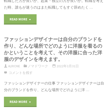
転職した方が良いか、起業・独立の方が良いか。転職を考え
ン
ア
た時、誰もが迷うのはまた転職してもすぐ辞めたく …
始
し
デ
パ
め
い
"独
READ MORE
ザ
レ
る
と
立、
イ
ル
ファッションデザイナーは自分のブランドを
前
気
起
ナ
作り、どんな場所でどのように洋服を着るの
フ
の
が
業：
かということを考えて、その洋服に合った洋
ー
ァ
服のデザインを考えます。
準
つ
独
と
ALRIONE
ノマドワーク
2022年3月31日
ッ
備
い
立
コメントを残す
し
シ
ワ
た
を
ファッションデザイナーの仕事 ファッションデザイナーは自
て、
ョ
分のブランドを作り、どんな場所でどのように洋 …
ー
時
3
新
ン
ド
は"
"フ
社
READ MORE
卒
デ