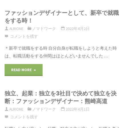
ァ
役
に
ファッションデザイナーとして、新卒で就職
ッ
立
転
をする時！
シ
ち
ALRIONE
ノマドワーク
2022年4月2日
職
コメントを残す
ョ
ま
す
＊新卒で就職をする時 自分自身が転職をしようと考えた時
ン
す： ワ
る
は、転職活動をする仲間はほとんどいませんでした …
デ
ー
の
"フ
READ MORE
ザ
ド
は、
ァ
イ
プ
か
独立、起業：独立を3社目で決めて独立を決
ッ
ナ
断：ファッションデザイナー：熊崎高道
レ
な
シ
ー
ALRIONE
ノマドワーク
2022年4月1日
ス
り
コメントを残す
ョ
が
を
難