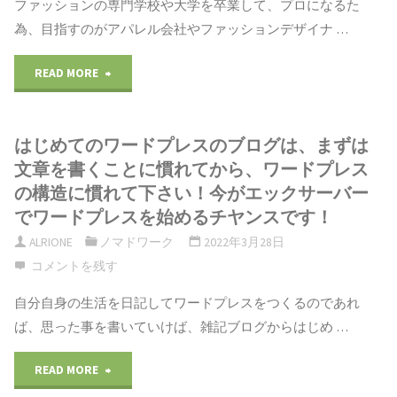
ファッションの専門学校や大学を卒業して、プロになるた
ン
の
自
ァ
為、目指すのがアパレル会社やファッションデザイナ …
デ
申
分
ッ
"フ
READ MORE
ザ
込
の
シ
ァ
イ
み：
ブ
ョ
はじめてのワードプレスのブログは、まずは
ッ
ナ
2022/4/7
文章を書くことに慣れてから、ワードプレス
ラ
ン
シ
の構造に慣れて下さい！今がエックサーバー
ー
の
ン
デ
でワードプレスを始めるチヤンスです！
ョ
の
締
ALRIONE
ノマドワーク
2022年3月28日
ド
ザ
ン
コメントを残す
就
め
を
イ
デ
自分自身の生活を日記してワードプレスをつくるのであれ
職、
切
作
ナ
ば、思った事を書いていけば、雑記ブログからはじめ …
ザ
転
り
り、
ー：
"は
イ
READ MORE
職
間
ど
熊