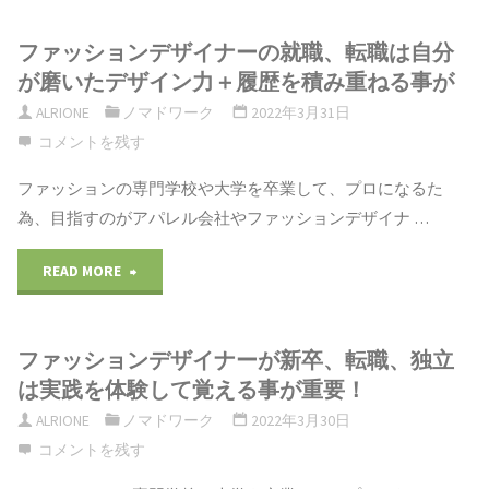
プ
ァ
目
で
ザ
ファッションデザイナーの就職、転職は自分
レ
ッ
で
就
が磨いたデザイン力＋履歴を積み重ねる事が
イ
ス：
シ
決
ALRIONE
ノマドワーク
2022年3月31日
職
ン
エ
コメントを残す
ョ
め
を
画
ッ
ファッションの専門学校や大学を卒業して、プロになるた
ン
て
す
為、目指すのがアパレル会社やファッションデザイナ …
を
ク
デ
独
る
描
"フ
READ MORE
ス
ザ
立
時！"
く
ァ
サ
イ
を
ファッションデザイナーが新卒、転職、独立
時"
ッ
ー
ナ
決
は実践を体験して覚える事が重要！
シ
バ
ー
ALRIONE
ノマドワーク
2022年3月30日
断：
コメントを残す
ョ
ー
は
フ