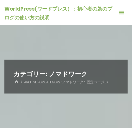
コ
WorldPress(ワードプレス）：初心者の為のブ
ン
ログの使い方の説明
テ
ン
ツ
へ
ス
キ
ッ
カテゴリー:
ノマドワーク
プ
ホ
ARCHIVE FOR CATEGORY "ノマドワーク"
(固定ページ 3)
ー
ム