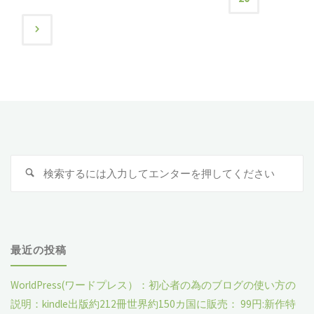
洋
ブ
践
力
益
稿
服
ロ
を
＋
を
を
の
グ
体
履
得
着
は、
験
ペ
歴
る
る
ま
し
を
に
ー
の
検
ず
て
検
積
は、
か
索
ジ
索
は
覚
対
み
時
と
象
文
え
送
重
間
い
最近の投稿
章
る
ね
を
り
う
を
事
WorldPress(ワードプレス）：初心者の為のブログの使い方の
る
か
こ
説明：kindle出版約212冊世界約150カ国に販売： 99円:新作特
書
が