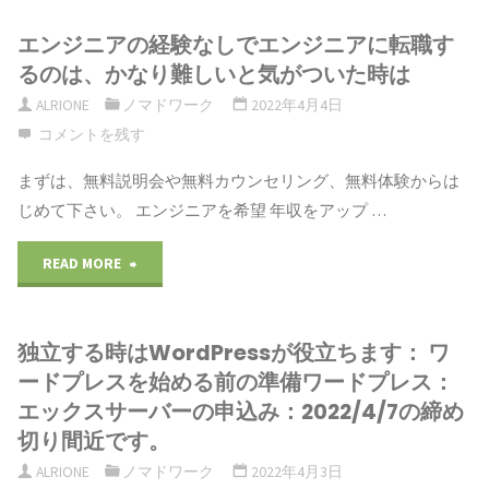
エンジニアの
経験なしでエンジニアに転職す
るのは、かなり難しい
と気がついた時は
ALRIONE
ノマドワーク
2022年4月4日
コメントを残す
まずは、無料説明会や無料カウンセリング、無料体験からは
じめて下さい。 エンジニアを希望 年収をアップ …
"エ
READ MORE
ン
独立する時はWordPressが役立ちます： ワ
ジ
ードプレスを始める前の準備ワードプレス：
ニ
エックスサーバーの申込み：2022/4/7の締め
切り間近です。
ア
ALRIONE
ノマドワーク
2022年4月3日