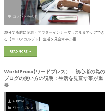
思
の
グ
で
い
ブ
コメントを残す
収
も
ま
ロ
益
続
30分で脂肪に刺激・アウターインナーマッスルまでケアでき
す"
グ
化：
け
る【MITOスカルプト】 生活を見直す事が重 …
の
本
ら
"WorldPress(ワ
READ MORE
使
を
れ
ー
い
出
る」
WorldPress(ワードプレス）：初心者の為の
ド
ブログの使い方の説明：生活を見直す事が重
方
版
ダ
プ
要
の
す
イ
レ
説
る"
エ
ALRIONE
ス）：
ワードプレス
明：