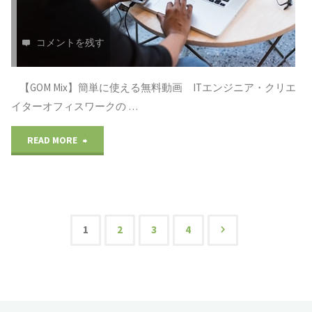
者
明：
コメントを残す
の
生
為
活
【GOM Mix】簡単に使える無料動画 ITエンジニア・クリエ
イターオフィスワークの …
の
を
ブ
"WorldPress(ワ
READ MORE
見
ロ
ー
直
グ
ド
す"
の
プ
1
2
3
4
投
使
レ
い
ス）：
稿
方