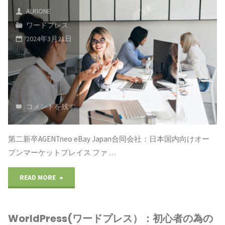
抜
レ
す"
ALRIONE
い
く"
ワードプレス
ス）：
方
2024年3月21日
初
の
心
説
者
明：
コメントを残す
の
早
為
く
第二新卒AGENTneo eBay Japan合同会社：日本国内向けオー
プンマーケットプレイス ファ …
の
痩
ブ
"転
READ MORE
せ
ロ
職
た
WorldPress(ワードプレス）：初心者の為の
グ
と
い