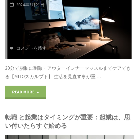
ッ
初
2024年3月21日
過
ト
心
酷
の
者
な
方
の
コメントを残す
競
法
為
争
を
30分で脂肪に刺激・アウターインナーマッスルまでケアでき
の
世
る【MITOスカルプト】 生活を見直す事が重 …
お
ブ
界
"WorldPress(ワ
READ MORE
伝
ロ
を
ー
え
グ
生
転職 と起業はタイミングが重要：起業は、思
ド
し
の
い付いたらすぐ始める
き
プ
ま
使