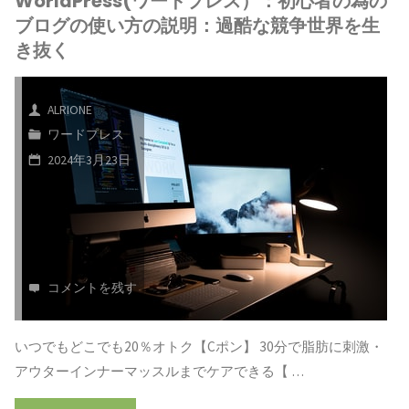
WorldPress(ワードプレス）：初心者の為の
ド
の
ブログの使い方の説明：過酷な競争世界を生
れ
プ
使
き抜く
ば、
レ
い
転
ALRIONE
ス）：
方
ワードプレス
職
初
の
2024年3月23日
は
心
説
考
者
明：
え
の
日
コメントを残す
ず
為
常
独
いつでもどこでも20％オトク【Cポン】 30分で脂肪に刺激・
の
生
アウターインナーマッスルまでケアできる【 …
立
ブ
活