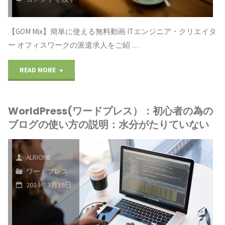
ぐ
為
善
始
【GOM Mix】簡単に使える無料動画 ITエンジニア・クリエイタ
の
と
ー オフィスワークの派遣求人をご紹 …
め
ブ
継
"WorldPress(ワ
READ MORE
る"
ロ
続
ー
グ
が
WorldPress(ワードプレス）：初心者の為の
ド
の
大
ブログの使い方の説明：水分がたりていない
プ
使
切"
レ
ALRIONE
い
ワードプレス
ス）：
方
2024年3月19日
初
の
心
説