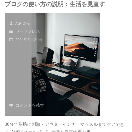
ブログの使い方の説明：生活を見直す
の
起
人
使
業
ALRIONE
ほ
ワードプレス
い
は
ど、
2024年3月21日
方
タ
基
の
イ
礎
説
ミ
中
明：
ン
の
生
グ
基
コメントを残す
活
が
礎
を
重
に
30分で脂肪に刺激・アウターインナーマッスルまでケアでき