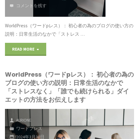
コメントを残す
WorldPress（ワードpレス）： 初心者の為のブログの使い方の
説明：日常生活のなかで「ストレス …
"WorldPress(ワ
READ MORE
ー
WorldPress（ワードpレス）： 初心者の為の
ド
ブログの使い方の説明：日常生活のなかで
プ
「ストレスなく」「誰でも続けられる」ダイ
エットの方法をお伝えします
レ
ス）：
ALRIONE
初
ワードプレス
2024年3月30日