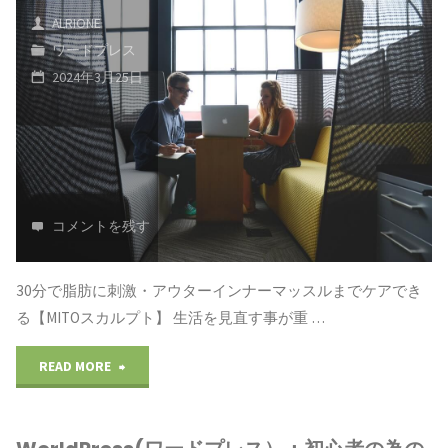
方
ALRIONE
ス）：
ワードプレス
の
初
2024年3月25日
説
心
明：
者
課
の
コメントを残す
長
為
の
の
30分で脂肪に刺激・アウターインナーマッスルまでケアでき
役
る【MITOスカルプト】 生活を見直す事が重 …
ブ
職
"WorldPress(ワ
ロ
READ MORE
で
ー
グ
あ