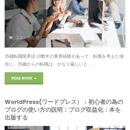
心
者
の
コメントを残す
為
の
35歳転職限界説 10数年の業界経験があって、転職を考えた場
ブ
合に、35歳からの転職は、かなり厳しいと …
ロ
"WorldPress（ワ
READ MORE
グ
ー
の
WorldPress(ワードプレス）：初心者の為の
ド
ブログの使い方の説明：ブログ収益化：本を
使
p
出版する
い
レ