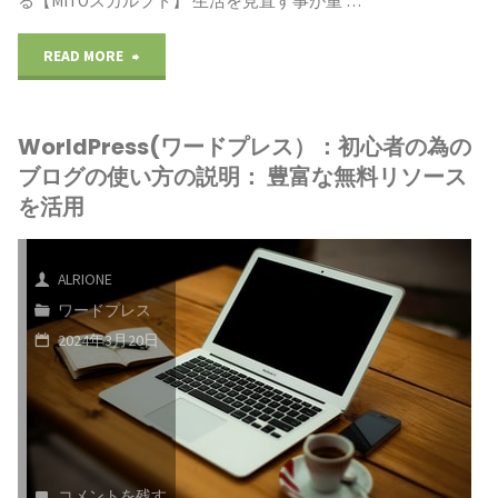
る【MITOスカルプト】 生活を見直す事が重 …
見
要：
な
直
起
"WorldPress(ワ
READ MORE
る
す
業
ー
よ
事
WorldPress(ワードプレス）：初心者の為の
は、
ド
う
ブログの使い方の説明： 豊富な無料リソース
が
思
プ
な
を活用
重
い
レ
生
ALRIONE
要"
付
ス）：
活
ワードプレス
い
初
習
2024年3月20日
た
心
慣
ら
者
の
す
の
改
コメントを残す