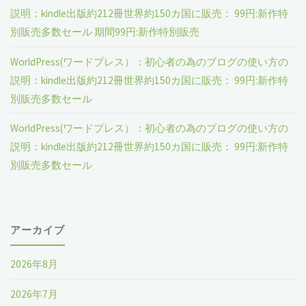
ス
い
説明：kindle出版約212冊世界約150カ国に販売： 99円:新作特
別販売多数セール 期間99円:新作特別販売
を
方
WorldPress(ワードプレス）：初心者の為のブログの使い方の
活
の
説明：kindle出版約212冊世界約150カ国に販売： 99円:新作特
用"
別販売多数セール
説
明：
WorldPress(ワードプレス）：初心者の為のブログの使い方の
説明：kindle出版約212冊世界約150カ国に販売： 99円:新作特
水
別販売多数セール
分
が
アーカイブ
た
2026年8月
り
2026年7月
て