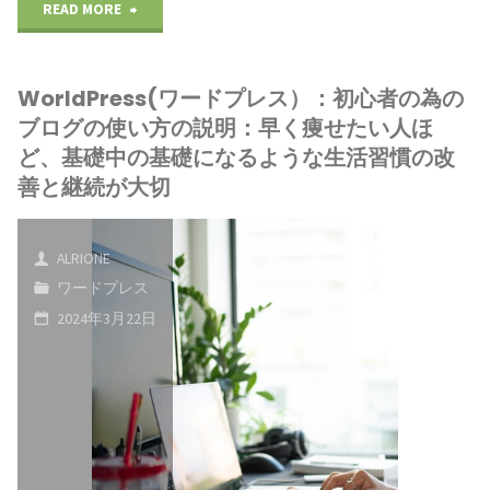
し
"WorldPress(ワ
READ MORE
ロ
の
て
ー
グ
な
WorldPress(ワードプレス）：初心者の為の
起
ド
の
か
ブログの使い方の説明：早く痩せたい人ほ
業
プ
ど、基礎中の基礎になるような生活習慣の改
使
で
善と継続が大切
す
レ
い
「ス
る
ス）：
方
ト
ALRIONE
方
初
ワードプレス
の
レ
2024年3月22日
が
心
説
ス
い
者
明：
な
い
の
ブ
く」
と
為
ロ
「誰