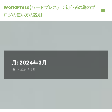
コ
WorldPress(ワードプレス）：初心者の為のブ
ン
ログの使い方の説明
テ
ン
ツ
へ
ス
キ
ッ
月:
2024年3月
プ
ホ
2024
3月
ー
ム