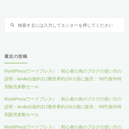
初
の
の
心
検
ペ
説
検
者
索
索
明： 豊
対
の
ー
象
富
為
ジ
最近の投稿
な
の
送
WorldPress(ワードプレス）：初心者の為のブログの使い方の
無
ブ
説明：kindle出版約212冊世界約150カ国に販売： 99円:新作特
料
ロ
り
別販売多数セール
リ
グ
WorldPress(ワードプレス）：初心者の為のブログの使い方の
説明：kindle出版約212冊世界約150カ国に販売： 99円:新作特
ソ
の
別販売多数セール
ー
使
WorldPress(ワードプレス）：初心者の為のブログの使い方の