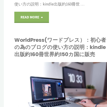
使い方の説明：kindle出版約160冊世 …
"WorldPress(ワ
READ MORE
ー
WorldPress(ワードプレス）：初心者
ド
の為のブログの使い方の説明：kindle
プ
出版約160冊世界約150カ国に販売
レ
IONE
ス）：
ドプレス
初
心
者