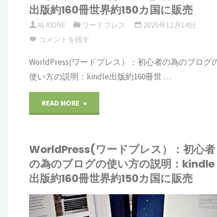
の
プ
出版約160冊世界約150カ国に販売
世
使
レ
ALRIONE
ワードプレス
2025年12月14日
コメントを残す
界
い
ス）：
WorldPress(ワードプレス）：初心者の為のブログ
約
方
初
使い方の説明：kindle出版約160冊世 …
150
の
心
"WorldPress(ワ
READ MORE
カ
説
者
ー
国
明：
の
WorldPress(ワードプレス）：初心者
ド
に
kindle
の為のブログの使い方の説明：kindle
為
プ
出版約160冊世界約150カ国に販売
販
出
の
レ
売"
版
ブ
IONE
ス）：