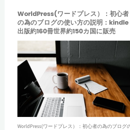
WorldPress(ワードプレス）：初心者
の為のブログの使い方の説明：kindle
出版約160冊世界約150カ国に販売
IONE
ALR
ドプレス
ワ
WorldPress(ワードプレス）：初心者の為のブログ