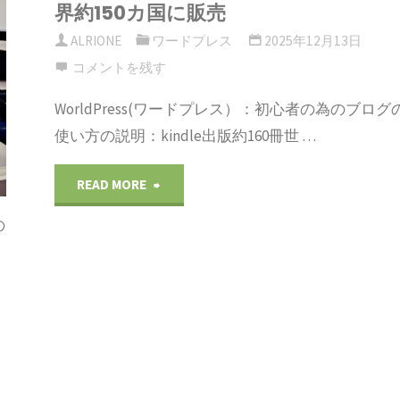
界約150カ国に販売
プ
い
約
ALRIONE
ワードプレス
2025年12月13日
レ
コメントを残す
方
150
WorldPress(ワードプレス）：初心者の為のブログ
ス）：
の
カ
使い方の説明：kindle出版約160冊世 …
初
説
国
"の
READ MORE
心
明：
に
の
使
者
kindle
販
い
の
出
売"
方
為
版
の
の
約
説