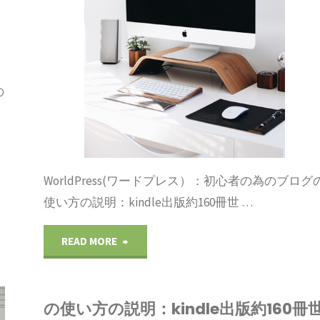
心
説
世
者
明：
界
の
kindle
の
約
為
出
150
の
版
カ
ブ
約
WorldPress(ワードプレス）：初心者の為のブログ
国
使い方の説明：kindle出版約160冊世 …
ロ
160
に
"WorldPress(ワ
READ MORE
グ
冊
販
ー
の
世
売"
の使い方の説明：kindle出版約160冊
ド
使
界