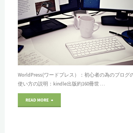
約
ドプレス
ロ
初
160
グ
心
冊
の
者
世
使
の
界
い
為
WorldPress(ワードプレス）：初心者の為のブログ
約
方
の
使い方の説明：kindle出版約160冊世 …
150
の
ブ
"WorldPress(ワ
READ MORE
カ
説
ロ
ー
国
明：
グ
ド
に