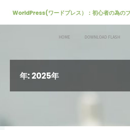
コ
WorldPress(ワードプレス）：初心者の為
ン
テ
ン
HOME
DOWNLOAD FLASH
ツ
へ
ス
キ
年:
2025年
ッ
プ