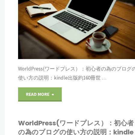
ドプレス
方
初
の
心
説
者
明：
の
kindle
為
WorldPress(ワードプレス）：初心者の為のブログ
出
使い方の説明：kindle出版約160冊世 …
の
版
ブ
"WorldPress(ワ
READ MORE
約
ロ
ー
ALR
ワ
160
グ
WorldPress(ワードプレス）：初心者
ド
の為のブログの使い方の説明：kindle
冊