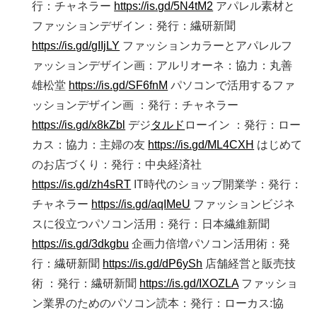
行：チャネラー
https://is.gd/5N4tM2
アパレル素材と
ファッションデザイン：発行：繊研新聞
https://is.gd/gIIjLY
ファッションカラーとアパレルフ
ァッションデザイン画：アルリオーネ：協力：丸善
雄松堂
https://is.gd/SF6fnM
パソコンで活用するファ
ッションデザイン画 ：発行：チャネラー
https://is.gd/x8kZbl
デジ
タルド
ローイン ：発行：ロー
カス：協力：主婦の友
https://is.gd/ML4CXH
はじめて
のお店づくり：発行：中央経済社
https://is.gd/zh4sRT
IT時代のショップ開業学：発行：
チャネラー
https://is.gd/aqIMeU
ファッションビジネ
スに役立つパソコン活用：発行：日本繊維新聞
https://is.gd/3dkgbu
企画力倍増パソコン活用術：発
行：繊研新聞
https://is.gd/dP6ySh
店舗経営と販売技
術 ：発行：繊研新聞
https://is.gd/IXOZLA
ファッショ
ン業界のためのパソコン読本：発行：ローカス:協