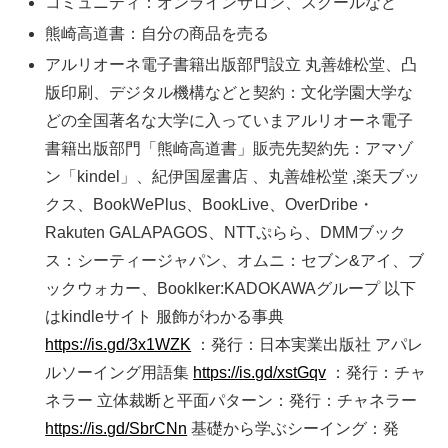
コミュニティ：オンラインサロン、スクールなど
熊崎高道書：自分の商品を売る
アルリオーネ電子書籍出版部門設立 丸善雄松堂、凸
版印刷、デジタル機構などと契約：文化学園大学な
どの全国著名な大学に入っていまアルリオーネ電子
書籍出版部門「熊崎高道書」販売先契約先：アマゾ
ン「kindel」、紀伊国屋書店 、丸善雄松堂 ,楽天ブッ
クス、BookWePlus、BookLive、OverDribe・
Rakuten GALAPAGOS、NTTぷらら、DMMブック
ス：シーティージャパン、オムニ：セブン&アイ、ブ
ックウォカー、Booklker:KADOKAWAグループ 以下
はkindleサイト 服飾がわかる事典
https://is.gd/3x1WZK
：発行：日本実業出版社 アパレ
ルソーイング用語集
https://is.gd/xstGqv
：発行：チャ
ネラー 立体裁断と平面パターン：発行：チャネラー
https://is.gd/SbrCNn
基礎から学ぶシーイング：発