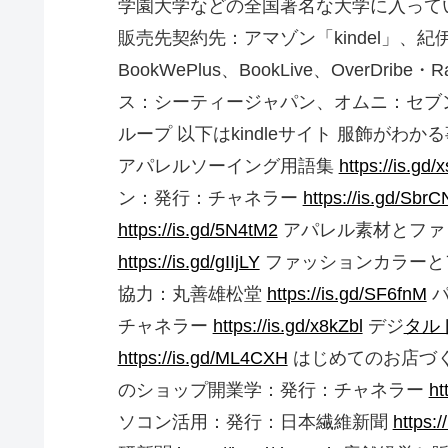
学園大学などの全国著名な大学に入って
販売先契約先：アマゾン「kindel」、紀
BookWePlus、BookLive、OverDrib
ス：シーティージャパン、オムニ：セブン&ア
ループ 以下はkindleサイト 服飾がわか
アパレルソーイング用語集
https://is.gd/
ン：発行：チャネラー
https://is.gd/SbrC
https://is.gd/5N4tM2
アパレル素材とファ
https://is.gd/gIIjLY
ファッションカラーと
協力：丸善雄松堂
https://is.gd/SF6fnM
パ
チャネラー
https://is.gd/x8kZbl
デジ
タル
https://is.gd/ML4CXH
はじめてのお店づ
のショップ開業学：発行：チャネラー
ht
ソコン活用：発行：日本繊維新聞
https:/