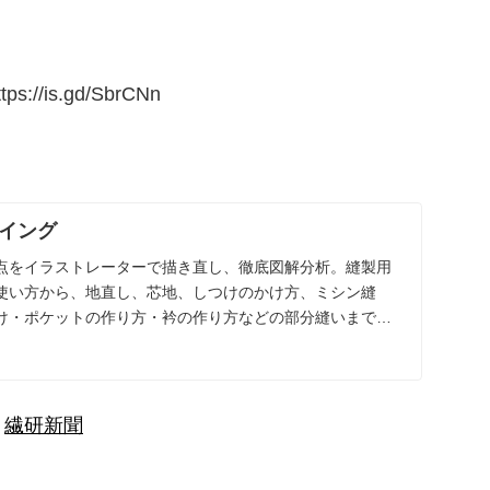
ttps://is.gd/SbrCNn
イング
点をイラストレーターで描き直し、徹底図解分析。縫製用
使い方から、地直し、芯地、しつけのかけ方、ミシン縫
け・ポケットの作り方・衿の作り方などの部分縫いまでを
く...
：
繊研新聞