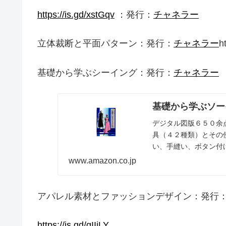
https://is.gd/xstGqv
：発行：
チャネラー
立体裁断と平面パターン：発行：
チャネラー
h
基礎から学ぶシーイング：発行：
チャネラー
基礎から学ぶソー
デジタル図版６５０余
具（４２種類）とその
い、手縫い、ボタン付
細部にわたって分かりやす
www.amazon.co.jp
アパレル素材とファッションデザイン：発行
https://is.gd/gIIjLY