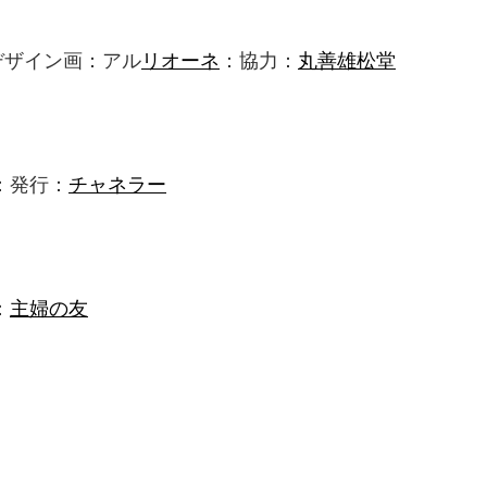
デザイン画：アル
リオーネ
：協力：
丸善雄松堂
：発行：
チャネラー
：
主婦の友