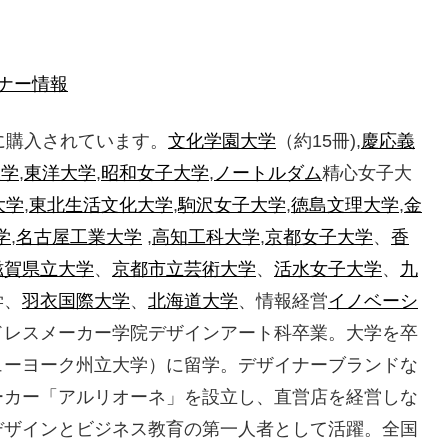
ナー情報
に購入されています。
文化学園大学
（約15冊),
慶応義
大学
,
東洋大学
,
昭和女子大学
,
ノートルダム
精心女子大
大学
,
東北生活文化大学
,
駒沢女子大学
,
徳島文理大学
,
金
学
,
名古屋工業大学
,
高知工科大学
,
京都女子大学
、
香
滋賀県立大学
、
京都市立芸術大学
、
活水女子大学
、
九
学、
羽衣国際大学
、
北海道大学
、情報経営
イノベーシ
ドレスメーカー学院デザインアート科卒業。大学を卒
ューヨーク州立大学）に留学。デザイナーブランドな
ーカー「アルリオーネ」を設立し、直営店を経営しな
デザインとビジネス教育の第一人者として活躍。全国