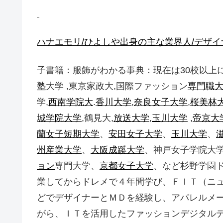
ハナエモリ/ひよしや出身の主な業界人/デザイ
子書籍：服飾がわかる事典：現在は30校以上
塾
大学 ,東京家政大,国際ファッション
専門職
学,
西南学院大
.
香川大学
,
奈良女子大学
,
桜美林
城学院大学
,鶴見大,
放送大学
,
玉川大学
,
帝京大
蘭女子短期大学
、
安田女子大学
、
玉川大学
、
州産業大学
、
大阪成蹊大学
、神戸女子学院大
ョン
専門大学、
京都女子大学
、など杉野学園
業してからドレメで４年間学び、ＦＩＴ（ニ
どでデザイナーとＭＤを経験し、アパレルメ
がら、ＩＴを活用したファッションデジタル