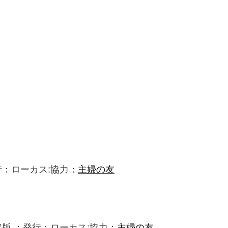
：ローカス:協力：
主婦の友
版 ：発行：ローカス:協力：
主婦の友