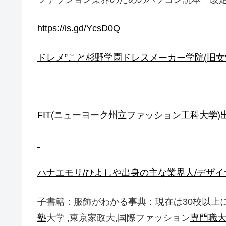
https://is.gd/YcsD0Q
ドレメ”こと杉野学園ドレスメーカー学院(旧女
FIT(ニューヨーク州立ファッション工科大学
ハナエモリ/ひよしや出身の主な業界人/デザイ
子書籍：服飾がわかる事典：現在は30校以上
塾
大学 ,東京家政大,国際ファッション
専門職