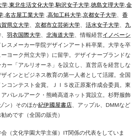
大学
,
東北生活文化大学
,
駒沢女子大学
,
徳島文理大学
,
金
学
,
名古屋工業大学
,
高知工科大学
,
京都女子大学
、
香
滋賀県立大学
、
京都市立芸術大学
、
活水女子大学
、
九
学、
羽衣国際大学
、
北海道大学
、情報経営
イノベーシ
ドレスメーカー学院デザインアート科卒業。大学を卒
ューヨーク州立大学）に留学。デザイナーブランドな
ーカー「アルリオーネ」を設立し、直営店を経営しな
デザインとビジネス教育の第一人者として活躍。全国
インコンテスト金賞。ＪＩＳ改正原案作成会委員。東
。アパレルアーク・熊崎高道ネット賞設立。杉野服飾
アマゾン）そのほか
紀伊國屋書店
、アップル、DMMなど
お勧めです（全国の販売）
会（文化学園大学主催）IT関係の代表をしていま