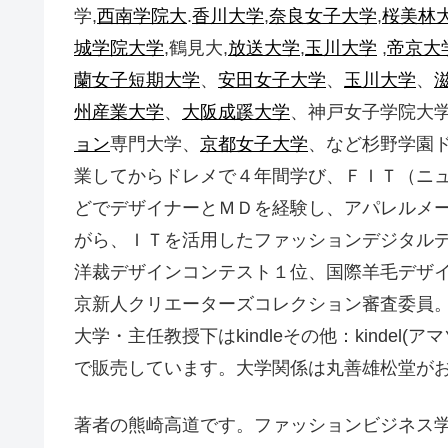
学,
西南学院大
.
香川大学
,
奈良女子大学
,
桜美林
城学院大学
,鶴見大,
放送大学
,
玉川大学
,
帝京大
蘭女子短期大学
、
安田女子大学
、
玉川大学
、
州産業大学
、
大阪成蹊大学
、神戸女子学院大
ョン
専門大学、
京都女子大学
、など杉野学園
業してからドレメで４年間学び、ＦＩＴ（ニ
どでデザイナーとＭＤを経験し、アパレルメ
がら、ＩＴを活用したファッションデジタル
洋裁デザインコンテスト１位、国際羊毛デザ
京新人クリエーターズコレクション審査委員
大学・主任教授下はkindleその他：kindel(
で販売しています。大学関係は丸善雄松堂が
著者の熊崎高道です。ファッションビジネス学