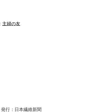
：
主婦の友
：発行：日本繊維新聞