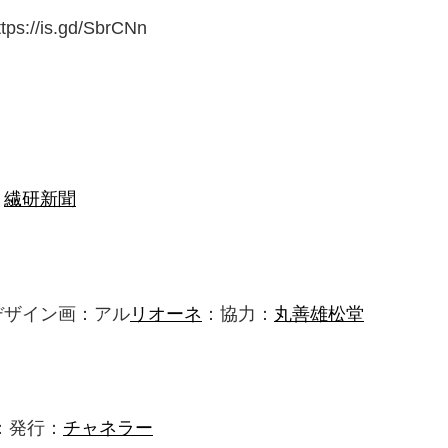
ttps://is.gd/SbrCNn
：
繊研新聞
デザイン画：アル
リオーネ
：協力：
丸善雄松堂
：発行：
チャネラー