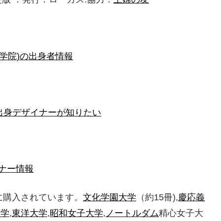
学院)の出身者情報
)出身デザイナーが知りたい
ナー情報
に購入されています。
文化学園大学
（約15冊),
慶応義
大学
,
東洋大学
,
昭和女子大学
,
ノートルダム
精心女子大