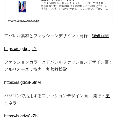
デジタル図版６５０余点をイラストレーターで描き直し、
徹底図解分析。縫製用具（４２種類）とその使い方から、
地直し、芯地、しつけのかけ方、ミシン縫い、手縫い、ボ
タン付け・ポケットの作り方・衿の作り方などの部分縫い
までを細部にわたって分かりやすく...
www.amazon.co.jp
アパレル素材とファッションデザイン：発行：
繊研新聞
https://is.gd/gIIjLY
ファッションカラーとアパレルファッションデザイン画：
アル
リオーネ
：協力：
丸善雄松堂
https://is.gd/SF6fnM
パソコンで活用するファッションデザイン画 ：発行：
チ
ャネラー
https://is.gd/x8kZbl