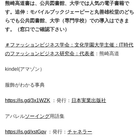
熊崎高道書は、公共図書館、大学では人気の電子書籍で
す。追伸：モバイルブックジェーピーと丸善雄松堂のどち
らでも公共図書館、大学（専門学校）での導入はできま
す。（窓口でご確認下さい）
＃ファッションビジネス学会：文化学園大学主催：IT時代
のファッションビジネス研究会：代表者
：熊崎高道
kindel(アマゾン）
服飾がわかる事典
https://is.gd/3x1WZK
：発行：
日本実業出版社
アパレル
ソーイング
用語集
https://is.gd/xstGqv
：発行：
チャネラー