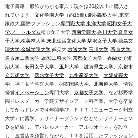
電子書籍：服飾がわかる事典：現在は30校以上に購入さ
れています。
文化学園大学
（約15冊),
慶応義塾
大学 ,東京
家政大,国際ファッション
専門職大学
,
東洋大学
,
昭和女子大
学
,
ノートルダム
精心女子大学,
西南学院大
.
香川大学
,
奈良女
子大学
,
桜美林大学
,
東北生活文化大学
,
駒沢女子大学
,
徳島文
理大学
,
金城学院大学
,鶴見大,
放送大学
,
玉川大学
,
帝京大学
,
名古屋工業大学
,
高知工科大学
,
京都女子大学
、
香蘭女子短
期大学
、
安田女子大学
、
玉川大学
、
滋賀県立大学
、
京都市
立芸術大学
、
活水女子大学
、
九州産業大学
、
大阪成蹊大
学
、神戸女子学院大学、
羽衣国際大学
、
北海道大学
、情報
経営
イノベーション
専門大学、
京都女子大学
、など杉野学
園ドレスメーカー学院デザインアート科卒業。大学を卒業
してからドレメで４年間学び、ＦＩＴ（ニューヨーク州立
大学）に留学。デザイナーブランドなどでデザイナーとＭ
Ｄを経験し、アパレルメーカー「アルリオーネ」を設立
し、直営店を経営しながら、ＩＴを活用したファッション