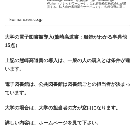
Knowledge Worker：検索結果一覧-「Knowledge
Worker（ナレッジワーカー）」は丸善雄松堂株式会社が運
営する、法人向け書籍販売サービスです。各種分野の専門
書、学術書を中心に、丸善ならではのサービスをご提供い
たします...
kw.maruzen.co.jp
大学の電子図書館導入
(
熊崎高道書：服飾がわかる事典他
15
点）
上記の熊崎高道書の導入は、一般の人の購入とは条件が違
います。
電子図書館は、公共図書館は図書館ごとの担当者が決まっ
ています。
大学の場合は、大学の担当者の方が窓口になります。
詳しい内容は、ホームページを見て下さい。