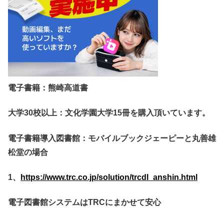
電子書籍：熊崎高道書
大学
30
校以上：文化学園大学
15
冊を購入頂いています。
電子書籍導入図書館：モバイルブックジェーピーと丸善雄
松堂の場合
1
、
https://www.trc.co.jp/solution/trcdl_anshin.html
電子図書館システムは
TRC
にまかせて安心