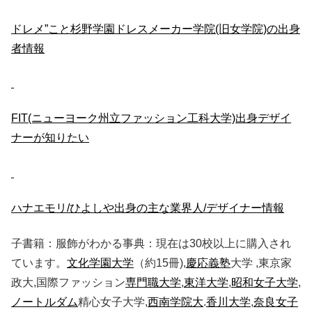
ドレメ”こと杉野学園ドレスメーカー学院(旧女学院)の出身
者情報
FIT(ニューヨーク州立ファッション工科大学)出身デザイ
ナーが知りたい
ハナエモリ/ひよしや出身の主な業界人/デザイナー情報
子書籍：服飾がわかる事典：現在は30校以上に購入され
ています。
文化学園大学
（約15冊),
慶応義塾
大学 ,東京家
政大,国際ファッション
専門職大学
,
東洋大学
,
昭和女子大学
,
ノートルダム
精心女子大学,
西南学院大
.
香川大学
,
奈良女子