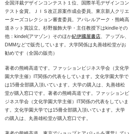
全国洋裁デザインコンテスト１位、国際羊毛デザインコン
テスト金賞。ＪＩＳ改正原案作成会委員。東京新人クリエ
ーターズコレクション審査委員。アパレルアーク・熊崎高
道ネット賞設立。杉野服飾大学・主任教授下はkindleその
他：kindel(アマゾン）そのほか
紀伊國屋書店
、アップル、
DMMなどで販売しています。大学関係は丸善雄松堂がお
勧めです（全国の販売）
著者の熊崎高道です。ファッションビジネス学会（文化学
園大学主催）IT関係の代表をしています。文化学園大学で
は15冊全部購入頂いています。大学の購入は、丸善雄松
堂が購入窓口です。著者の熊崎高道です。ファッションビ
ジネス学会（文化学園大学主催）IT関係の代表をしていま
す。文化学園大学では15冊全部購入頂いています。大学
の購入は、丸善雄松堂が購入窓口です。
著者の熊崎高道。東京でショップとアパレルを運営してい