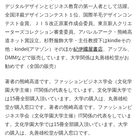
デジタルデザインとビジネス教育の第一人者として活躍。
全国洋裁デザインコンテスト１位、国際羊毛デザインコン
テスト金賞。ＪＩＳ改正原案作成会委員。東京新人クリエ
ーターズコレクション審査委員。アパレルアーク・熊崎高
道ネット賞設立。杉野服飾大学・主任教授下はkindleその
他：kindel(アマゾン）そのほか
紀伊國屋書店
、アップル、
DMMなどで販売しています。大学関係は丸善雄松堂がお
勧めです（全国の販売）
著者の熊崎高道です。ファッションビジネス学会（文化学
園大学主催）IT関係の代表をしています。文化学園大学で
は15冊全部購入頂いています。大学の購入は、丸善雄松
堂が購入窓口です。著者の熊崎高道です。ファッションビ
ジネス学会（文化学園大学主催）IT関係の代表をしていま
す。文化学園大学では15冊全部購入頂いています。大学
の購入は、丸善雄松堂が購入窓口です。