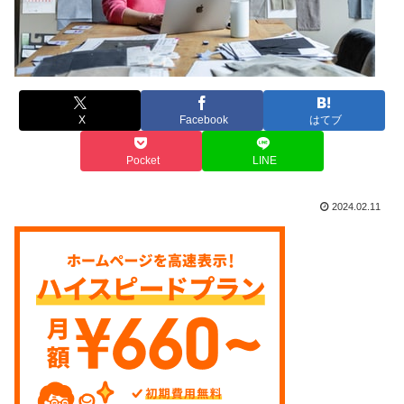
X
Facebook
はてブ
Pocket
LINE
2024.02.11