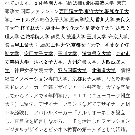
れています。
文化学園大学
（約15冊),
慶応義塾
大学 ,東京
家政大,国際ファッション
専門職大学
,
東洋大学
,
昭和女子大
学
,
ノートルダム
精心女子大学,
西南学院大
.
香川大学
,
奈良女
子大学
,
桜美林大学
,
東北生活文化大学
,
駒沢女子大学
,
徳島文
理大学
,
金城学院大学
,鶴見大,
放送大学
,
玉川大学
,
帝京大学
,
名古屋工業大学
,
高知工科大学
,
京都女子大学
、
香蘭女子短
期大学
、
安田女子大学
、
玉川大学
、
滋賀県立大学
、
京都市
立芸術大学
、
活水女子大学
、
九州産業大学
、
大阪成蹊大
学
、神戸女子学院大学、
羽衣国際大学
、
北海道大学
、情報
経営
イノベーション
専門大学、
京都女子大学
、など杉野学
園ドレスメーカー学院デザインアート科卒業。大学を卒業
してからドレメで４年間学び、ＦＩＴ（ニューヨーク州立
大学）に留学。デザイナーブランドなどでデザイナーとＭ
Ｄを経験し、アパレルメーカー「アルリオーネ」を設立
し、直営店を経営しながら、ＩＴを活用したファッション
デジタルデザインとビジネス教育の第一人者として活躍。