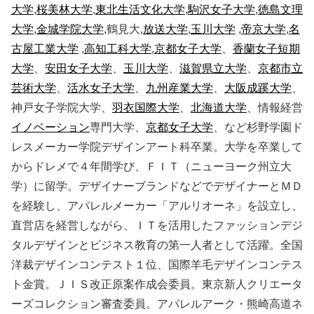
大学
,
桜美林大学
,
東北生活文化大学
,
駒沢女子大学
,
徳島文理
大学
,
金城学院大学
,鶴見大,
放送大学
,
玉川大学
,
帝京大学
,
名
古屋工業大学
,
高知工科大学
,
京都女子大学
、
香蘭女子短期
大学
、
安田女子大学
、
玉川大学
、
滋賀県立大学
、
京都市立
芸術大学
、
活水女子大学
、
九州産業大学
、
大阪成蹊大学
、
神戸女子学院大学、
羽衣国際大学
、
北海道大学
、情報経営
イノベーション
専門大学、
京都女子大学
、など杉野学園ド
レスメーカー学院デザインアート科卒業。大学を卒業して
からドレメで４年間学び、ＦＩＴ（ニューヨーク州立大
学）に留学。デザイナーブランドなどでデザイナーとＭＤ
を経験し、アパレルメーカー「アルリオーネ」を設立し、
直営店を経営しながら、ＩＴを活用したファッションデジ
タルデザインとビジネス教育の第一人者として活躍。全国
洋裁デザインコンテスト１位、国際羊毛デザインコンテス
ト金賞。ＪＩＳ改正原案作成会委員。東京新人クリエータ
ーズコレクション審査委員。アパレルアーク・熊崎高道ネ