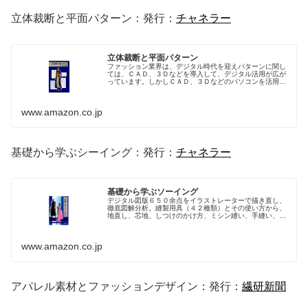
立体裁断と平面パターン：発行：
チャネラー
立体裁断と平面パターン
ファッション業界は、デジタル時代を迎えパターンに関し
ては、ＣＡＤ、３Ｄなどを導入して、デジタル活用が広が
っています。しかしＣＡＤ、３Ｄなどのパソコンを活用す
るには、アナログでのパターンづくりの基本ができていな
いと、デジタル機器の機能操作をう...
www.amazon.co.jp
基礎から学ぶシーイング：発行：
チャネラー
基礎から学ぶソーイング
デジタル図版６５０余点をイラストレーターで描き直し、
徹底図解分析。縫製用具（４２種類）とその使い方から、
地直し、芯地、しつけのかけ方、ミシン縫い、手縫い、ボ
タン付け・ポケットの作り方・衿の作り方などの部分縫い
までを細部にわたって分かりやすく...
www.amazon.co.jp
アパレル素材とファッションデザイン：発行：
繊研新聞