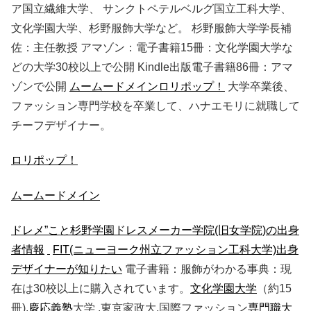
ア国立繊維大学、 サンクトペテルベルグ国立工科大学、
文化学園大学、杉野服飾大学など。 杉野服飾大学学長補
佐：主任教授 アマゾン：電子書籍15冊：文化学園大学な
どの大学30校以上で公開 Kindle出版電子書籍86冊：アマ
ゾンで公開
ムームードメイン
ロリポップ！
大学卒業後、
ファッション専門学校を卒業して、ハナエモリに就職して
チーフデザイナー。
ロリポップ！
ムームードメイン
ドレメ”こと杉野学園ドレスメーカー学院(旧女学院)の出身
者情報
FIT(ニューヨーク州立ファッション工科大学)出身
デザイナーが知りたい
電子書籍：服飾がわかる事典：現
在は30校以上に購入されています。
文化学園大学
（約15
冊),
慶応義塾
大学 ,東京家政大,国際ファッション
専門職大