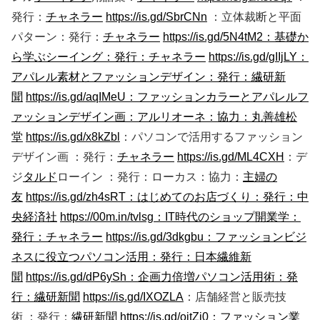
発行：
チャネラー
https://is.gd/SbrCNn
：立体裁断と平面
パターン：発行：
チャネラー
https://is.gd/5N4tM2：基礎か
ら学ぶシーイング：発行：チャネラー
https://is.gd/gIIjLY：
アパレル素材とファッションデザイン：発行：繊研新
聞
https://is.gd/aqIMeU：ファッションカラーとアパレルフ
ァッションデザイン画：アルリオーネ：協力：丸善雄松
堂
https://is.gd/x8kZbl
：パソコンで活用するファッション
デザイン画 ：発行：
チャネラー
https://is.gd/ML4CXH
：デ
ジ
タルド
ローイン ：発行：ローカス：協力：
主婦の
友
https://is.gd/zh4sRT：はじめてのお店づくり：発行：中
央経済社
https://00m.in/tvlsg：IT時代のショップ開業学：
発行：チャネラー
https://is.gd/3dkgbu：ファッションビジ
ネスに役立つパソコン活用：発行：日本繊維新
聞
https://is.gd/dP6ySh：企画力倍増パソコン活用術：発
行：繊研新聞
https://is.gd/IXOZLA
：店舗経営と販売技
術 ：発行：
繊研新聞
https://is.gd/oitZj0：ファッション業