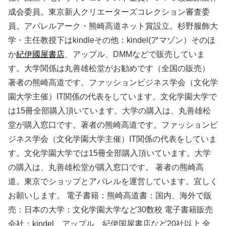
成会委員。東京新人クリエーターズコレクション審査委
員。アパレルアーク・熊崎高道ネット賞設立。杉野服飾大
学・主任教授下はkindleその他：kindel(アマゾン）そのほ
か
紀伊國屋書店
、アップル、DMMなどで販売していま
す。大学関係は丸善雄松堂がお勧めです（全国の販売）
著者の熊崎高道です。ファッションビジネス学会（文化学
園大学主催）IT関係の代表をしています。文化学園大学で
は15冊全部購入頂いています。大学の購入は、丸善雄松
堂が購入窓口です。著者の熊崎高道です。ファッションビ
ジネス学会（文化学園大学主催）IT関係の代表をしていま
す。文化学園大学では15冊全部購入頂いています。大学
の購入は、丸善雄松堂が購入窓口です。 著者の熊崎高
道。東京でショップとアパレルを運営しています。宜しく
お願いします。 電子書籍：熊崎高道書：国内、海外で販
売：日本の大学：文化学園大学など30数校 電子書籍販売
会社：kindel、アップル、紀伊国屋書店など20社以上 全