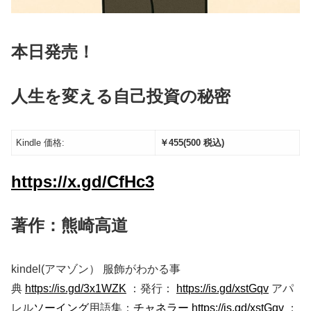
本日発売！
人生を変える自己投資の秘密
Kindle 価格:
￥455(500 税込)
https://x.gd/CfHc3
著作：熊崎高道
kindel(アマゾン） 服飾がわかる事
典
https://is.gd/3x1WZK
：発行：
https://is.gd/xstGqv
アパ
レル
ソーイング
用語集：
チャネラー
https://is.gd/xstGqv
：