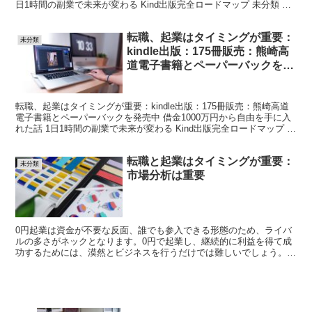
日1時間の副業で未来が変わる Kind出版完全ロードマップ 未分類 X
Facebook ...
転職、起業はタイミングが重要：
未分類
kindle出版：175冊販売：熊崎高
道電子書籍とペーパーバックを発
売中
転職、起業はタイミングが重要：kindle出版：175冊販売：熊崎高道
電子書籍とペーパーバックを発売中 借金1000万円から自由を手に入
れた話 1日1時間の副業で未来が変わる Kind出版完全ロードマップ 未
分類 X Facebook はて...
転職と起業はタイミングが重要：
未分類
市場分析は重要
0円起業は資金が不要な反面、誰でも参入できる形態のため、ライバ
ルの多さがネックとなります。0円で起業し、継続的に利益を得て成
功するためには、漠然とビジネスを行うだけでは難しいでしょう。
ここでは、0円起業を成功させる方法について、0円起業の...