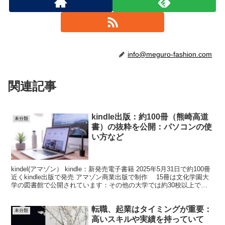
info@meguro-fashion.com
関連記事
kindle出版：約100冊（熊崎高道
未分類
書）の抜粋を公開：パソコンの使
い方など
kindel(アマゾン） kindle：新発売電子書籍 2025年5月31日で約100冊
近くkindle出版で発売 アマゾン商業出版で制作 15冊は文化学園大
学の図書館で公開されています：その他の大学では約30校以上で購
入さてれ います。...
転職、起業はタイミングが重要：
未分類
高いスキルや実績を持っていて