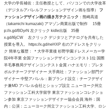
大学の学長補佐：主任教授として、パソコンでの大学改革
（デジタルアパレルファッションデザイン画を指導）
フ
ァッションデザイン画の描き方テクニック
：熊崎高道
（takamichi kumazaki) アマゾン商業出版で制作 15冊
p://x.gd/BDyrN 左クリック kidle出版 35冊
x.gd/I6jCW 左クリック デジタツとアナログを共有した
授業を導入。 https://x.gd/neHXP 右のアドレスをクリッ
ク 簡単な履歴： ＊大学卒業後 杉野学園ドレスメーカー学
院4年卒業 全国ファッションデザインコンテスト1位 国際
羊毛事務局デザインコンテスト金賞 ハナエモリ：プレタ
ポルテチーフデザイナー 大手商社：ファッション部門デ
ザイナー 中堅アパレル：新ブランド設立：チーフデザイ
ナ兼MD アパレル会社とショップ設立 ニューヨーク州立
ファッション工科大学留学 東京ファッションコレクショ
ン参加 東京ファッションデザイナー協会会員 海外：国
内：公演：ニューヨーク州立ファッション工科大学、ロシ