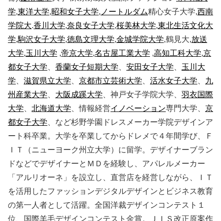
学
,
東洋大学
,
昭和女子大学
,
ノートルダム
精心女子大学,
西南
学院大
.
香川大学
,
奈良女子大学
,
桜美林大学
,
東北生活文化大
学
,
駒沢女子大学
,
徳島文理大学
,
金城学院大学
,鶴見大,
放送
大学
,
玉川大学
,
帝京大学
,
名古屋工業大学
,
高知工科大学
,
京
都女子大学
、
香蘭女子短期大学
、
安田女子大学
、
玉川大
学
、
滋賀県立大学
、
京都市立芸術大学
、
活水女子大学
、
九
州産業大学
、
大阪成蹊大学
、神戸女子学院大学、
羽衣国際
大学
、
北海道大学
、情報経営
イノベーション
専門大学、
京
都女子大学
、など杉野学園ドレスメーカー学院デザインア
ート科卒業。大学を卒業してからドレメで４年間学び、Ｆ
ＩＴ（ニューヨーク州立大学）に留学。デザイナーブラン
ドなどでデザイナーとＭＤを経験し、アパレルメーカー
「アルリオーネ」を設立し、直営店を経営しながら、ＩＴ
を活用したファッションデジタルデザインとビジネス教育
の第一人者として活躍。全国洋裁デザインコンテスト１
位、国際羊毛デザインコンテスト金賞。ＪＩＳ改正原案作