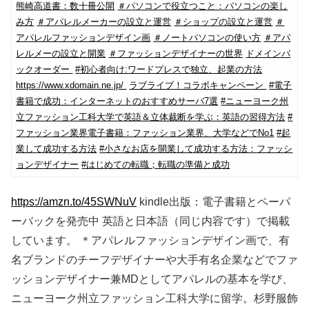
熊崎高道書：数十冊公開
＃パソコンで役立つこと：パソコンの楽し
み方
＃アパレルメーカーの設立と運営
＃ショップの設立と運営
＃
アパレルファッションデザイン画
＃ノートパソコンの使い方
＃アパ
レルメーの設立と開業
＃ファッションデザイナーの世界
ドメインバ
ックオーダー
#初心者向け:ワードプレスで独立、起業の方法
https://www.xdomain.ne.jp/
ラブライブ！コラボキャンペーン
#電子
書籍で成功：インターネットのおすすめサーバ7選
#ニューヨーク州
立ファッション工科大学で英語＆立体裁断を学ぶ：英語の習得方法
#
ファッション業界電子書籍：ファッション業界、大学などでNo1
#起
業して成功する方法
#小さなお店を開業して成功する方法：ファッシ
ョンデザイナー
#はじめての転職；転職の準備と成功
https://amzn.to/45SWNuV
kindle出版：電子書籍とペーパ
ーバックを発売中 英語と日本語（同じ内容です）で掲載
しています。 ＊アパレルファッションデザイン画で、有
名ブランドのチーフデザイナーや大手有名企業などでファ
ッションデザイナー兼MDとしてアパレルの基本を学び、
ニューヨーク州立ファッション工科大学に留学。杉野服飾