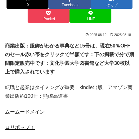
X
Facebook
はてブ
Pocket
LINE
2025.08.12
2025.08.18
商業出版：服飾がわかる事典など
15
冊は、現在
50
％
OFF
のセール赤い帯をクリックで半額です：下の掲載で分で期
間限定販売中です：文化学園大学図書館など大学
30
校以
上で購入されています
転職と起業はタイミングが重要：kindle出版、アマゾン商
業出版約100冊：熊崎高道書
ムームードメイン
ロリポップ！