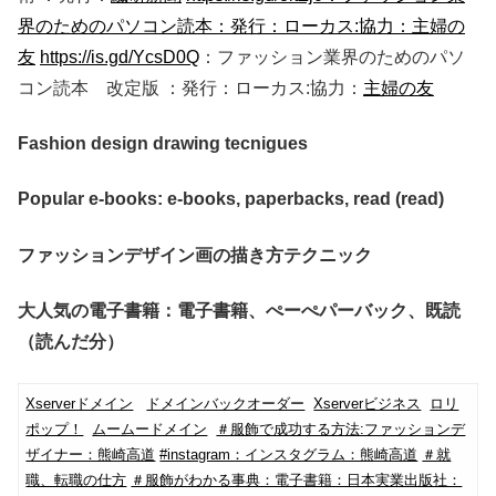
界のためのパソコン読本：発行：ローカス:協力：主婦の
友
https://is.gd/YcsD0Q
：ファッション業界のためのパソ
コン読本 改定版 ：発行：ローカス:協力：
主婦の友
Fashion design drawing tecnigues
Popular e-books: e-books, paperbacks, read (read)
ファッションデザイン画の描き方テクニック
大人気の電子書籍：電子書籍、ぺーぺパーバック、既読
（読んだ分）
Xserverドメイン
ドメインバックオーダー
Xserverビジネス
ロリ
ポップ！
ムームードメイン
＃服飾で成功する方法:ファッションデ
ザイナー：熊崎高道
#instagram：インスタグラム：熊崎高道
＃就
職、転職の仕方
＃服飾がわかる事典：電子書籍：日本実業出版社：