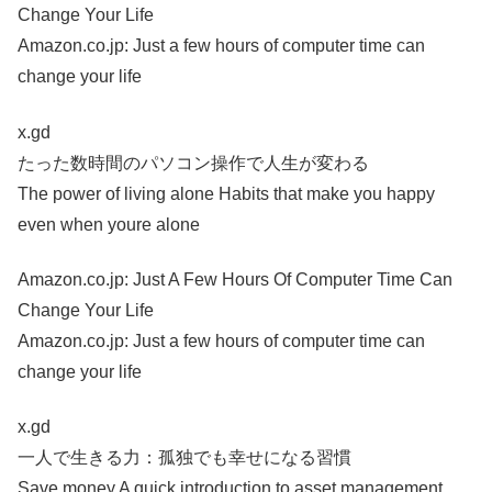
Change Your Life
Amazon.co.jp: Just a few hours of computer time can
change your life
x.gd
たった数時間のパソコン操作で人生が変わる
The power of living alone Habits that make you happy
even when youre alone
Amazon.co.jp: Just A Few Hours Of Computer Time Can
Change Your Life
Amazon.co.jp: Just a few hours of computer time can
change your life
x.gd
一人で生きる力：孤独でも幸せになる習慣
Save money A quick introduction to asset management