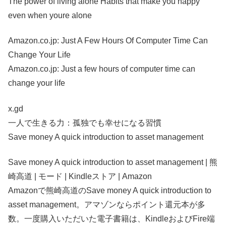
The power of living alone Habits that make you happy
even when youre alone
Amazon.co.jp: Just A Few Hours Of Computer Time Can
Change Your Life
Amazon.co.jp: Just a few hours of computer time can
change your life
x.gd
一人で生きる力：孤独でも幸せになる習慣
Save money A quick introduction to asset management
Save money A quick introduction to asset management | 熊
崎高道 | モード | Kindleストア | Amazon
Amazonで熊崎高道のSave money A quick introduction to
asset management。アマゾンならポイント還元本が多
数。一度購入いただいた電子書籍は、KindleおよびFire端