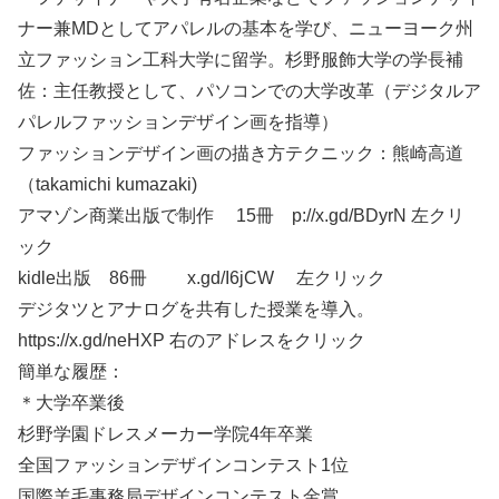
ナー兼MDとしてアパレルの基本を学び、ニューヨーク州
立ファッション工科大学に留学。杉野服飾大学の学長補
佐：主任教授として、パソコンでの大学改革（デジタルア
パレルファッションデザイン画を指導）
ファッションデザイン画の描き方テクニック：熊崎高道
（takamichi kumazaki)
アマゾン商業出版で制作 15冊 p://x.gd/BDyrN 左クリ
ック
kidle出版 86冊 x.gd/I6jCW 左クリック
デジタツとアナログを共有した授業を導入。
https://x.gd/neHXP 右のアドレスをクリック
簡単な履歴：
＊大学卒業後
杉野学園ドレスメーカー学院4年卒業
全国ファッションデザインコンテスト1位
国際羊毛事務局デザインコンテスト金賞