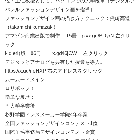
佐：主任教授として、パソコンでの大学改革（デジタルア
パレルファッションデザイン画を指導）
ファッションデザイン画の描き方テクニック：熊崎高道
（takamichi kumazaki)
アマゾン商業出版で制作 15冊 p://x.gd/BDyrN 左クリ
ック
kidle出版 86冊 x.gd/I6jCW 左クリック
デジタツとアナログを共有した授業を導入。
https://x.gd/neHXP 右のアドレスをクリック
ムームードメイン
ロリポップ！
簡単な履歴：
＊大学卒業後
杉野学園ドレスメーカー学院4年卒業
全国ファッションデザインコンテスト1位
国際羊毛事務局デザインコンテスト金賞