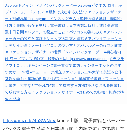
Xserverドメイン
ドメインバックオーダー
Xserverビジネス
ロリポッ
プ！
ムームードメイン
＃服飾で成功する方法:ファッションデザイナ
ー：熊崎高道
#instagram：インスタグラム：熊崎高道
＃就職、転職の
仕方
＃服飾がわかる事典：電子書籍：日本実業出版社：熊崎高道書：
数十冊公開
＃パソコンで役立つこと：パソコンの楽しみ方
＃アパレル
メーカーの設立と運営
＃ショップの設立と運営
＃アパレルファッショ
ンデザイン画
＃ノートパソコンの使い方
＃アパレルメーの設立と開業
＃ファッションデザイナーの世界
ドメインバックオーダー
#初心者向
け:ワードプレスで独立、起業の方法
https://www.xdomain.ne.jp/
ラブラ
イブ！コラボキャンペーン
#電子書籍で成功：インターネットのおす
すめサーバ7選
#ニューヨーク州立ファッション工科大学で英語＆立体
裁断を学ぶ：英語の習得方法
#ファッション業界電子書籍：ファッショ
ン業界、大学などでNo1
#起業して成功する方法
#小さなお店を開業し
て成功する方法：ファッションデザイナー
#はじめての転職；転職の準
備と成功
https://amzn.to/45SWNuV
kindle出版：電子書籍とペーパー
バックを発売中 英語と日本語（同じ内容です）で掲載して