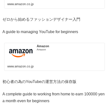
www.amazon.co.jp
ゼロから始めるファッションデザイナー入門
A guide to managing YouTube for beginners
Amazon
Amazon
www.amazon.co.jp
初心者の為のYouTubeの運営方法の保存版
A complete guide to working from home to earn 100000 yen
a month even for beginners