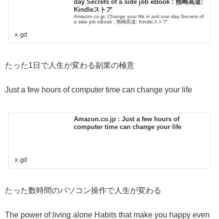
day Secrets of a side job eBook : 熊崎高道:
Kindleストア
Amazon.co.jp: Change your life in just one day Secrets of
a side job eBook : 熊崎高道: Kindleストア
x.gd
たった1日で人生が変わる副業の極意
Just a few hours of computer time can change your life
Amazon.co.jp : Just a few hours of
computer time can change your life
x.gd
たった数時間のパソコン操作で人生が変わる
The power of living alone Habits that make you happy even