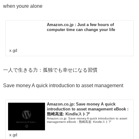
when youre alone
Amazon.co.jp : Just a few hours of
computer time can change your life
x.gd
一人で生きる力：孤独でも幸せになる習慣
Save money A quick introduction to asset management
Amazon.co.jp: Save money A quick
introduction to asset management eBook :
熊崎高道: Kindleストア
Amazon.co.jp: Save money A quick introduction to asset
management eBook : 熊崎高道: Kindleストア
x.gd