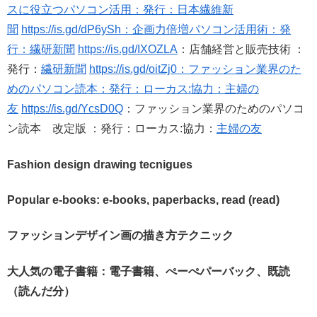
スに役立つパソコン活用：発行：日本繊維新
聞
https://is.gd/dP6ySh：企画力倍増パソコン活用術：発
行：繊研新聞
https://is.gd/IXOZLA
：店舗経営と販売技術 ：
発行：
繊研新聞
https://is.gd/oitZj0：ファッション業界のた
めのパソコン読本：発行：ローカス:協力：主婦の
友
https://is.gd/YcsD0Q
：ファッション業界のためのパソコ
ン読本 改定版 ：発行：ローカス:協力：
主婦の友
Fashion design drawing tecnigues
Popular e-books: e-books, paperbacks, read (read)
ファッションデザイン画の描き方テクニック
大人気の電子書籍：電子書籍、ぺーぺパーバック、既読
（読んだ分）