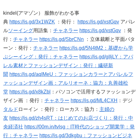
kindel(アマゾン） 服飾がわかる事
典
https://is.gd/3x1WZK
：発行：
https://is.gd/xstGqv
アパレ
ル
ソーイング
用語集：
チャネラー
https://is.gd/xstGqv
：発
行：
チャネラー
https://is.gd/SbrCNn
：立体裁断と平面パタ
ーン：発行：
チャネラー
https://is.gd/5N4tM2：基礎から学
ぶシーイング：発行：チャネラー
https://is.gd/gIIjLY：アパ
レル素材とファッションデザイン：発行：繊研新
聞
https://is.gd/aqIMeU：ファッションカラーとアパレルフ
ァッションデザイン画：アルリオーネ：協力：丸善雄松
堂
https://is.gd/x8kZbl
：パソコンで活用するファッションデ
ザイン画 ：発行：
チャネラー
https://is.gd/ML4CXH
：デジ
タルド
ローイン ：発行：ローカス：協力：
主婦の
友
https://is.gd/zh4sRT：はじめてのお店づくり：発行：中
央経済社
https://00m.in/tvlsg：IT時代のショップ開業学：発
行：チャネラー
https://is.gd/3dkgbu：ファッションビジネ