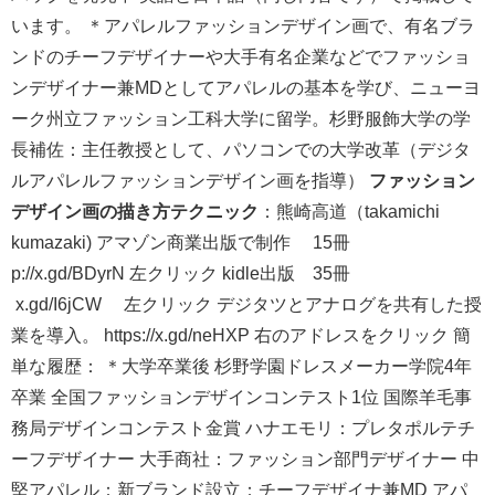
います。 ＊アパレルファッションデザイン画で、有名ブラ
ンドのチーフデザイナーや大手有名企業などでファッショ
ンデザイナー兼MDとしてアパレルの基本を学び、ニューヨ
ーク州立ファッション工科大学に留学。杉野服飾大学の学
長補佐：主任教授として、パソコンでの大学改革（デジタ
ルアパレルファッションデザイン画を指導）
ファッション
デザイン画の描き方テクニック
：熊崎高道（takamichi
kumazaki) アマゾン商業出版で制作 15冊
p://x.gd/BDyrN 左クリック kidle出版 35冊
x.gd/I6jCW 左クリック デジタツとアナログを共有した授
業を導入。 https://x.gd/neHXP 右のアドレスをクリック 簡
単な履歴： ＊大学卒業後 杉野学園ドレスメーカー学院4年
卒業 全国ファッションデザインコンテスト1位 国際羊毛事
務局デザインコンテスト金賞 ハナエモリ：プレタポルテチ
ーフデザイナー 大手商社：ファッション部門デザイナー 中
堅アパレル：新ブランド設立：チーフデザイナ兼MD アパ