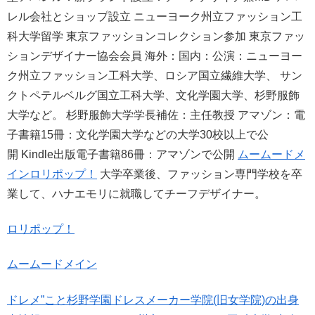
レル会社とショップ設立 ニューヨーク州立ファッション工
科大学留学 東京ファッションコレクション参加 東京ファッ
ションデザイナー協会会員 海外：国内：公演：ニューヨー
ク州立ファッション工科大学、ロシア国立繊維大学、 サン
クトペテルベルグ国立工科大学、文化学園大学、杉野服飾
大学など。 杉野服飾大学学長補佐：主任教授 アマゾン：電
子書籍15冊：文化学園大学などの大学30校以上で公
開 Kindle出版電子書籍86冊：アマゾンで公開
ムームードメ
イン
ロリポップ！
大学卒業後、ファッション専門学校を卒
業して、ハナエモリに就職してチーフデザイナー。
ロリポップ！
ムームードメイン
ドレメ”こと杉野学園ドレスメーカー学院(旧女学院)の出身