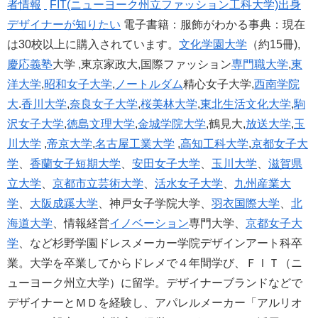
者情報
FIT(ニューヨーク州立ファッション工科大学)出身
デザイナーが知りたい
電子書籍：服飾がわかる事典：現在
は30校以上に購入されています。
文化学園大学
（約15冊),
慶応義塾
大学 ,東京家政大,国際ファッション
専門職大学
,
東
洋大学
,
昭和女子大学
,
ノートルダム
精心女子大学,
西南学院
大
.
香川大学
,
奈良女子大学
,
桜美林大学
,
東北生活文化大学
,
駒
沢女子大学
,
徳島文理大学
,
金城学院大学
,鶴見大,
放送大学
,
玉
川大学
,
帝京大学
,
名古屋工業大学
,
高知工科大学
,
京都女子大
学
、
香蘭女子短期大学
、
安田女子大学
、
玉川大学
、
滋賀県
立大学
、
京都市立芸術大学
、
活水女子大学
、
九州産業大
学
、
大阪成蹊大学
、神戸女子学院大学、
羽衣国際大学
、
北
海道大学
、情報経営
イノベーション
専門大学、
京都女子大
学
、など杉野学園ドレスメーカー学院デザインアート科卒
業。大学を卒業してからドレメで４年間学び、ＦＩＴ（ニ
ューヨーク州立大学）に留学。デザイナーブランドなどで
デザイナーとＭＤを経験し、アパレルメーカー「アルリオ