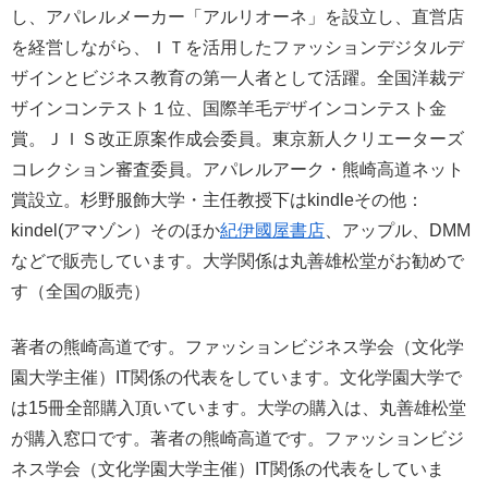
し、アパレルメーカー「アルリオーネ」を設立し、直営店
を経営しながら、ＩＴを活用したファッションデジタルデ
ザインとビジネス教育の第一人者として活躍。全国洋裁デ
ザインコンテスト１位、国際羊毛デザインコンテスト金
賞。ＪＩＳ改正原案作成会委員。東京新人クリエーターズ
コレクション審査委員。アパレルアーク・熊崎高道ネット
賞設立。杉野服飾大学・主任教授下はkindleその他：
kindel(アマゾン）そのほか
紀伊國屋書店
、アップル、DMM
などで販売しています。大学関係は丸善雄松堂がお勧めで
す（全国の販売）
著者の熊崎高道です。ファッションビジネス学会（文化学
園大学主催）IT関係の代表をしています。文化学園大学で
は15冊全部購入頂いています。大学の購入は、丸善雄松堂
が購入窓口です。著者の熊崎高道です。ファッションビジ
ネス学会（文化学園大学主催）IT関係の代表をしていま