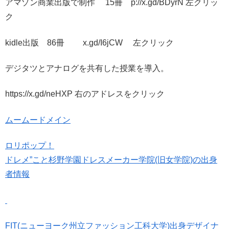
アマゾン商業出版で制作 15冊 p://x.gd/BDyrN 左クリッ
ク
kidle出版 86冊 x.gd/I6jCW 左クリック
デジタツとアナログを共有した授業を導入。
https://x.gd/neHXP 右のアドレスをクリック
ムームードメイン
ロリポップ！
ドレメ”こと杉野学園ドレスメーカー学院(旧女学院)の出身
者情報
FIT(ニューヨーク州立ファッション工科大学)出身デザイナ