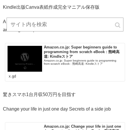
Kindle出版Canva表紙作成完全マニアル保存版
Aim for a monthly income of 500000 yen with just one
amazing smartphone
Amazon.co.jp: Super beginners guide to
programming from scratch eBook : 熊崎高
道: Kindleストア
Amazon.co.jp: Super beginners guide to programming
from scratch eBook : 熊崎高道: Kindleストア
x.gd
驚きスマホ1台月収50万円を目指す
Change your life in just one day Secrets of a side job
Amazon.co.jp: Change your life in just one