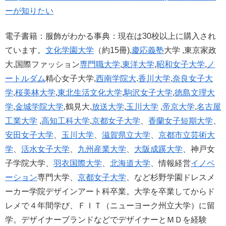
ーが知りたい
電子書籍：服飾がわかる事典：現在は30校以上に購入され
ています。
文化学園大学
（約15冊),
慶応義塾
大学 ,東京家政
大,国際ファッション
専門職大学
,
東洋大学
,
昭和女子大学
,
ノ
ートルダム
精心女子大学,
西南学院大
.
香川大学
,
奈良女子大
学
,
桜美林大学
,
東北生活文化大学
,
駒沢女子大学
,
徳島文理大
学
,
金城学院大学
,鶴見大,
放送大学
,
玉川大学
,
帝京大学
,
名古屋
工業大学
,
高知工科大学
,
京都女子大学
、
香蘭女子短期大学
、
安田女子大学
、
玉川大学
、
滋賀県立大学
、
京都市立芸術大
学
、
活水女子大学
、
九州産業大学
、
大阪成蹊大学
、神戸女
子学院大学、
羽衣国際大学
、
北海道大学
、情報経営
イノベ
ーション
専門大学、
京都女子大学
、など杉野学園ドレスメ
ーカー学院デザインアート科卒業。大学を卒業してからド
レメで４年間学び、ＦＩＴ（ニューヨーク州立大学）に留
学。デザイナーブランドなどでデザイナーとＭＤを経験