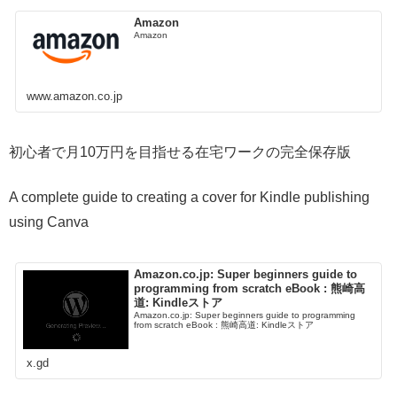
Amazon
Amazon
www.amazon.co.jp
初心者で月10万円を目指せる在宅ワークの完全保存版
A complete guide to creating a cover for Kindle publishing
using Canva
Amazon.co.jp: Super beginners guide to
programming from scratch eBook : 熊崎高
道: Kindleストア
Amazon.co.jp: Super beginners guide to programming
from scratch eBook : 熊崎高道: Kindleストア
x.gd