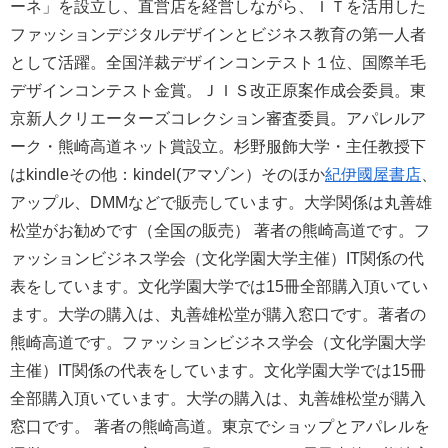
ーネ」を設立し、直営店を経営しながら、ＩＴを活用した
ファッションデジタルデザインとビジネス教育の第一人者
として活躍。全国洋裁デザインコンテスト１位、国際羊毛
デザインコンテスト金賞。ＪＩＳ改正原案作成会委員。東
京新人クリエーターズコレクション審査委員。アパレルア
ーク・熊崎高道ネット賞設立。杉野服飾大学・主任教授下
はkindleその他：kindel(アマゾン）そのほか
紀伊國屋書店
、
アップル、DMMなどで販売しています。大学関係は丸善雄
松堂がお勧めです（全国の販売） 著者の熊崎高道です。フ
ァッションビジネス学会（文化学園大学主催）IT関係の代
表をしています。文化学園大学では15冊全部購入頂いてい
ます。大学の購入は、丸善雄松堂が購入窓口です。著者の
熊崎高道です。ファッションビジネス学会（文化学園大学
主催）IT関係の代表をしています。文化学園大学では15冊
全部購入頂いています。大学の購入は、丸善雄松堂が購入
窓口です。 著者の熊崎高道。東京でショップとアパレルを