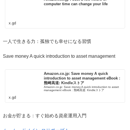
computer time can change your life
x.gd
一人で生きる力：孤独でも幸せになる習慣
Save money A quick introduction to asset management
Amazon.co.jp: Save money A quick
introduction to asset management eBook :
熊崎高道: Kindleストア
Amazon.co.jp: Save money A quick introduction to asset
management eBook : 熊崎高道: Kindleストア
x.gd
お金が貯まる：すぐ始める資産運用入門