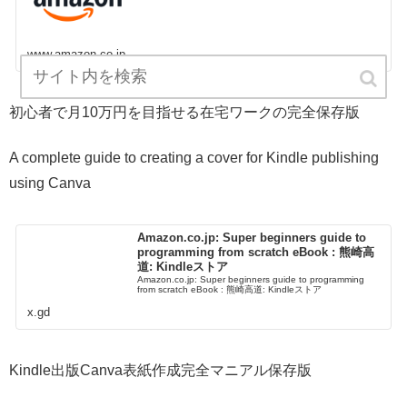
www.amazon.co.jp
初心者で月10万円を目指せる在宅ワークの完全保存版
A complete guide to creating a cover for Kindle publishing
using Canva
Amazon.co.jp: Super beginners guide to
programming from scratch eBook : 熊崎高
道: Kindleストア
Amazon.co.jp: Super beginners guide to programming
from scratch eBook : 熊崎高道: Kindleストア
x.gd
Kindle出版Canva表紙作成完全マニアル保存版