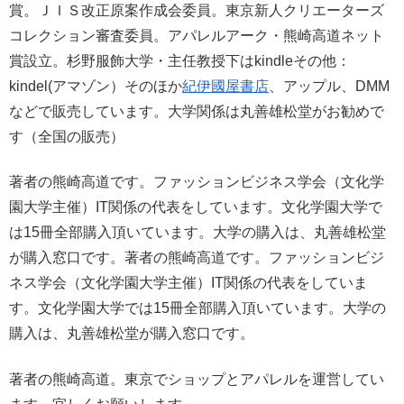
賞。ＪＩＳ改正原案作成会委員。東京新人クリエーターズ
コレクション審査委員。アパレルアーク・熊崎高道ネット
賞設立。杉野服飾大学・主任教授下はkindleその他：
kindel(アマゾン）そのほか
紀伊國屋書店
、アップル、DMM
などで販売しています。大学関係は丸善雄松堂がお勧めで
す（全国の販売）
著者の熊崎高道です。ファッションビジネス学会（文化学
園大学主催）IT関係の代表をしています。文化学園大学で
は15冊全部購入頂いています。大学の購入は、丸善雄松堂
が購入窓口です。著者の熊崎高道です。ファッションビジ
ネス学会（文化学園大学主催）IT関係の代表をしていま
す。文化学園大学では15冊全部購入頂いています。大学の
購入は、丸善雄松堂が購入窓口です。
著者の熊崎高道。東京でショップとアパレルを運営してい