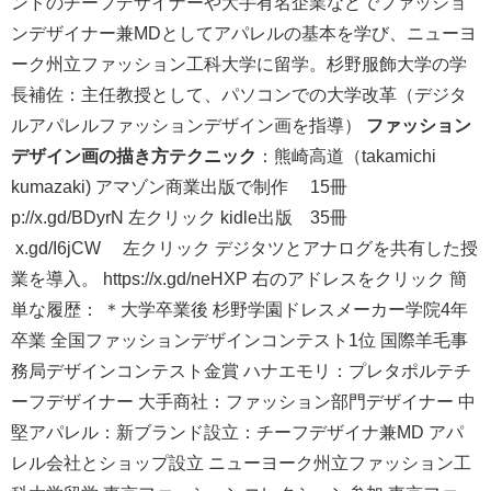
ンドのチーフデザイナーや大手有名企業などでファッショ
ンデザイナー兼MDとしてアパレルの基本を学び、ニューヨ
ーク州立ファッション工科大学に留学。杉野服飾大学の学
長補佐：主任教授として、パソコンでの大学改革（デジタ
ルアパレルファッションデザイン画を指導）
ファッション
デザイン画の描き方テクニック
：熊崎高道（takamichi
kumazaki) アマゾン商業出版で制作 15冊
p://x.gd/BDyrN 左クリック kidle出版 35冊
x.gd/I6jCW 左クリック デジタツとアナログを共有した授
業を導入。 https://x.gd/neHXP 右のアドレスをクリック 簡
単な履歴： ＊大学卒業後 杉野学園ドレスメーカー学院4年
卒業 全国ファッションデザインコンテスト1位 国際羊毛事
務局デザインコンテスト金賞 ハナエモリ：プレタポルテチ
ーフデザイナー 大手商社：ファッション部門デザイナー 中
堅アパレル：新ブランド設立：チーフデザイナ兼MD アパ
レル会社とショップ設立 ニューヨーク州立ファッション工