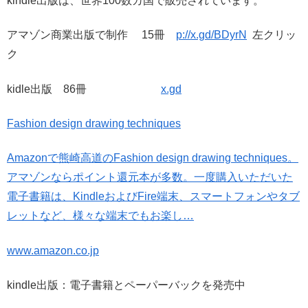
kindle出版は、世界100数カ国で販売されています。
アマゾン商業出版で制作 15冊
p://x.gd/BDyrN
左クリッ
ク
kidle出版 86冊
x.gd
Fashion design drawing techniques
Amazonで熊崎高道のFashion design drawing techniques。
アマゾンならポイント還元本が多数。一度購入いただいた
電子書籍は、KindleおよびFire端末、スマートフォンやタブ
レットなど、様々な端末でもお楽し…
www.amazon.co.jp
kindle出版：電子書籍とペーパーバックを発売中