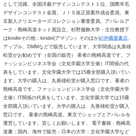
として活躍。全国洋裁デザインコンテスト１位、国際羊毛
デザインコンテスト金賞。ＪＩＳ改正原案作成会委員。東
京新人クリエーターズコレクション審査委員。アパレルア
ーク・熊崎高道ネット賞設立。杉野服飾大学・主任教授下
はkindleその他：kindel(アマゾン）そのほか
紀伊國屋書店
、
アップル、DMMなどで販売しています。大学関係は丸善雄
松堂がお勧めです（全国の販売） 著者の熊崎高道です。フ
ァッションビジネス学会（文化学園大学主催）IT関係の代
表をしています。文化学園大学では15冊全部購入頂いてい
ます。大学の購入は、丸善雄松堂が購入窓口です。著者の
熊崎高道です。ファッションビジネス学会（文化学園大学
主催）IT関係の代表をしています。文化学園大学では15冊
全部購入頂いています。大学の購入は、丸善雄松堂が購入
窓口です。 著者の熊崎高道。東京でショップとアパレルを
運営しています。宜しくお願いします。 電子書籍：熊崎高
道書：国内、海外で販売：日本の大学：文化学園大学など