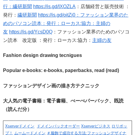
行：繊研新聞
https://is.gd/IXOZLA
：店舗経営と販売技術 ：
発行：
繊研新聞
https://is.gd/oitZj0：ファッション業界のた
めのパソコン読本：発行：ローカス:協力：主婦の
友
https://is.gd/YcsD0Q
：ファッション業界のためのパソコ
ン読本 改定版 ：発行：ローカス:協力：
主婦の友
Fashion design drawing tecnigues
Popular e-books: e-books, paperbacks, read (read)
ファッションデザイン画の描き方テクニック
大人気の電子書籍：電子書籍、ぺーぺパーバック、既読
（読んだ分）
Xserverドメイン
ドメインバックオーダー
Xserverビジネス
ロリポッ
プ！
ムームードメイン
＃服飾で成功する方法:ファッションデザイナ