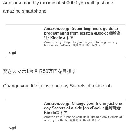
Aim for a monthly income of 500000 yen with just one
amazing smartphone
Amazon.co.jp: Super beginners guide to
programming from scratch eBook : 熊崎高
道: Kindleストア
Amazon.co.jp: Super beginners guide to programming
from scratch eBook : 熊崎高道: Kindleストア
x.gd
驚きスマホ1台月収50万円を目指す
Change your life in just one day Secrets of a side job
Amazon.co.jp: Change your life in just one
day Secrets of a side job eBook : 熊崎高道:
Kindleストア
Amazon.co.jp: Change your life in just one day Secrets of
a side job eBook : 熊崎高道: Kindleストア
x.gd