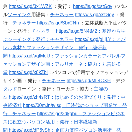
典
https://is.gd/3x1WZK
：発行：
https://is.gd/xstGqv
アパレ
ル
ソーイング
用語集：
チャネラー
https://is.gd/xstGqv
：発
行：
チャネラー
https://is.gd/SbrCNn
：立体裁断と平面パタ
ーン：発行：
チャネラー
https://is.gd/5N4tM2：基礎から学
ぶシーイング：発行：チャネラー
https://is.gd/gIIjLY：アパ
レル素材とファッションデザイン：発行：繊研新
聞
https://is.gd/aqIMeU：ファッションカラーとアパレルフ
ァッションデザイン画：アルリオーネ：協力：丸善雄松
堂
https://is.gd/x8kZbl
：パソコンで活用するファッションデ
ザイン画 ：発行：
チャネラー
https://is.gd/ML4CXH
：デジ
タルド
ローイン ：発行：ローカス：協力：
主婦の
友
https://is.gd/zh4sRT：はじめてのお店づくり：発行：中
央経済社
https://00m.in/tvlsg：IT時代のショップ開業学：発
行：チャネラー
https://is.gd/3dkgbu：ファッションビジネ
スに役立つパソコン活用：発行：日本繊維新
聞
https://is.gd/dP6ySh：企画力倍増パソコン活用術：発