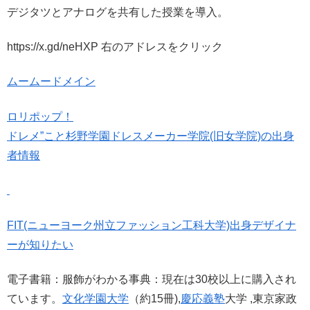
デジタツとアナログを共有した授業を導入。
https://x.gd/neHXP 右のアドレスをクリック
ムームードメイン
ロリポップ！
ドレメ”こと杉野学園ドレスメーカー学院(旧女学院)の出身
者情報
FIT(ニューヨーク州立ファッション工科大学)出身デザイナ
ーが知りたい
電子書籍：服飾がわかる事典：現在は30校以上に購入され
ています。
文化学園大学
（約15冊),
慶応義塾
大学 ,東京家政