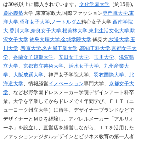
は30校以上に購入されています。
文化学園大学
（約15冊),
慶応義塾
大学 ,東京家政大,国際ファッション
専門職大学
,
東
洋大学
,
昭和女子大学
,
ノートルダム
精心女子大学,
西南学院
大
.
香川大学
,
奈良女子大学
,
桜美林大学
,
東北生活文化大学
,
駒
沢女子大学
,
徳島文理大学
,
金城学院大学
,鶴見大,
放送大学
,
玉
川大学
,
帝京大学
,
名古屋工業大学
,
高知工科大学
,
京都女子大
学
、
香蘭女子短期大学
、
安田女子大学
、
玉川大学
、
滋賀県
立大学
、
京都市立芸術大学
、
活水女子大学
、
九州産業大
学
、
大阪成蹊大学
、神戸女子学院大学、
羽衣国際大学
、
北
海道大学
、情報経営
イノベーション
専門大学、
京都女子大
学
、など杉野学園ドレスメーカー学院デザインアート科卒
業。大学を卒業してからドレメで４年間学び、ＦＩＴ（ニ
ューヨーク州立大学）に留学。デザイナーブランドなどで
デザイナーとＭＤを経験し、アパレルメーカー「アルリオ
ーネ」を設立し、直営店を経営しながら、ＩＴを活用した
ファッションデジタルデザインとビジネス教育の第一人者