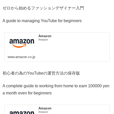
ゼロから始めるファッションデザイナー入門
A guide to managing YouTube for beginners
Amazon
Amazon
www.amazon.co.jp
初心者の為のYouTubeの運営方法の保存版
A complete guide to working from home to earn 100000 yen
a month even for beginners
Amazon
Amazon