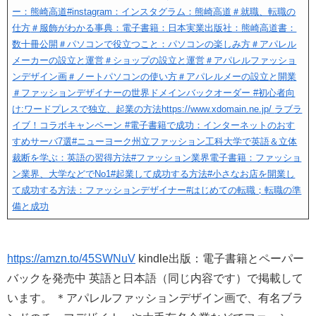
ー：熊崎高道
#instagram：インスタグラム：熊崎高道
＃就職、転職の
仕方
＃服飾がわかる事典：電子書籍：日本実業出版社：熊崎高道書：
数十冊公開
＃パソコンで役立つこと：パソコンの楽しみ方
＃アパレル
メーカーの設立と運営
＃ショップの設立と運営
＃アパレルファッショ
ンデザイン画
＃ノートパソコンの使い方
＃アパレルメーの設立と開業
＃ファッションデザイナーの世界
ドメインバックオーダー
#初心者向
け:ワードプレスで独立、起業の方法
https://www.xdomain.ne.jp/
ラブラ
イブ！コラボキャンペーン
#電子書籍で成功：インターネットのおす
すめサーバ7選
#ニューヨーク州立ファッション工科大学で英語＆立体
裁断を学ぶ：英語の習得方法
#ファッション業界電子書籍：ファッショ
ン業界、大学などでNo1
#起業して成功する方法
#小さなお店を開業し
て成功する方法：ファッションデザイナー
#はじめての転職；転職の準
備と成功
https://amzn.to/45SWNuV
kindle出版：電子書籍とペーパー
バックを発売中 英語と日本語（同じ内容です）で掲載して
います。 ＊アパレルファッションデザイン画で、有名ブラ