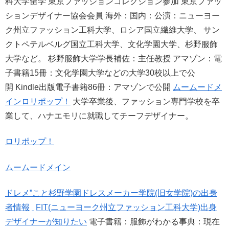
科大学留学 東京ファッションコレクション参加 東京ファッ
ションデザイナー協会会員 海外：国内：公演：ニューヨー
ク州立ファッション工科大学、ロシア国立繊維大学、 サン
クトペテルベルグ国立工科大学、文化学園大学、杉野服飾
大学など。 杉野服飾大学学長補佐：主任教授 アマゾン：電
子書籍15冊：文化学園大学などの大学30校以上で公
開 Kindle出版電子書籍86冊：アマゾンで公開
ムームードメ
イン
ロリポップ！
大学卒業後、ファッション専門学校を卒
業して、ハナエモリに就職してチーフデザイナー。
ロリポップ！
ムームードメイン
ドレメ”こと杉野学園ドレスメーカー学院(旧女学院)の出身
者情報
FIT(ニューヨーク州立ファッション工科大学)出身
デザイナーが知りたい
電子書籍：服飾がわかる事典：現在