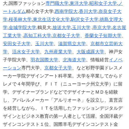
大,国際ファッション
専門職大学
,
東洋大学
,
昭和女子大学
,
ノ
ートルダム
精心女子大学,
西南学院大
.
香川大学
,
奈良女子大
学
,
桜美林大学
,
東北生活文化大学
,
駒沢女子大学
,
徳島文理大
学
,
金城学院大学
,鶴見大,
放送大学
,
玉川大学
,
帝京大学
,
名古屋
工業大学
,
高知工科大学
,
京都女子大学
、
香蘭女子短期大学
、
安田女子大学
、
玉川大学
、
滋賀県立大学
、
京都市立芸術大
学
、
活水女子大学
、
九州産業大学
、
大阪成蹊大学
、神戸女
子学院大学、
羽衣国際大学
、
北海道大学
、情報経営
イノベ
ーション
専門大学、
京都女子大学
、など杉野学園ドレスメ
ーカー学院デザインアート科卒業。大学を卒業してからド
レメで４年間学び、ＦＩＴ（ニューヨーク州立大学）に留
学。デザイナーブランドなどでデザイナーとＭＤを経験
し、アパレルメーカー「アルリオーネ」を設立し、直営店
を経営しながら、ＩＴを活用したファッションデジタルデ
ザインとビジネス教育の第一人者として活躍。全国洋裁デ
ザインコンテスト１位、国際羊毛デザインコンテスト金