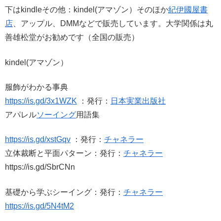
下はkindleその他：kindel(アマゾン）そのほか
紀伊國屋書
店
、アップル、DMMなどで販売しています。大学関係は丸
善雄松堂がお勧めです（全国の販売）
kindel(アマゾン）
服飾がわかる事典
https://is.gd/3x1WZK
：発行：
日本実業出版社
アパレル
ソーイング
用語集
https://is.gd/xstGqv
：発行：
チャネラー
立体裁断と平面パターン：発行：
チャネラー
https://is.gd/SbrCNn
基礎から学ぶシーイング：発行：
チャネラー
https://is.gd/5N4tM2