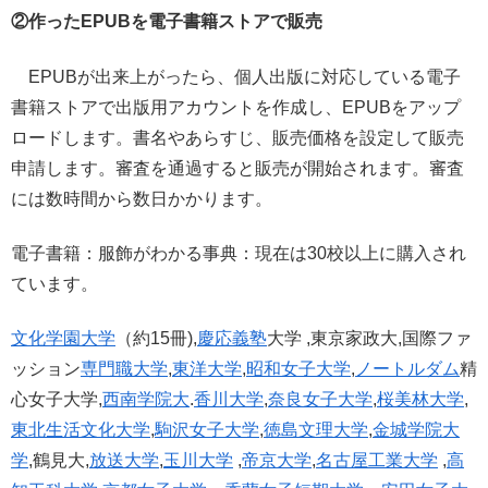
②
作った
EPUB
を電子書籍ストアで販売
EPUBが出来上がったら、個人出版に対応している電子
書籍ストアで出版用アカウントを作成し、EPUBをアップ
ロードします。書名やあらすじ、販売価格を設定して販売
申請します。審査を通過すると販売が開始されます。審査
には数時間から数日かかります。
電子書籍：服飾がわかる事典：現在は30校以上に購入され
ています。
文化学園大学
（約15冊),
慶応義塾
大学 ,東京家政大,国際ファ
ッション
専門職大学
,
東洋大学
,
昭和女子大学
,
ノートルダム
精
心女子大学,
西南学院大
.
香川大学
,
奈良女子大学
,
桜美林大学
,
東北生活文化大学
,
駒沢女子大学
,
徳島文理大学
,
金城学院大
学
,鶴見大,
放送大学
,
玉川大学
,
帝京大学
,
名古屋工業大学
,
高