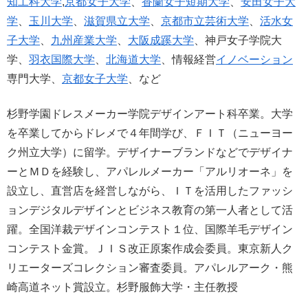
知工科大学
,
京都女子大学
、
香蘭女子短期大学
、
安田女子大
学
、
玉川大学
、
滋賀県立大学
、
京都市立芸術大学
、
活水女
子大学
、
九州産業大学
、
大阪成蹊大学
、神戸女子学院大
学、
羽衣国際大学
、
北海道大学
、情報経営
イノベーション
専門大学、
京都女子大学
、など
杉野学園ドレスメーカー学院デザインアート科卒業。大学
を卒業してからドレメで４年間学び、ＦＩＴ（ニューヨー
ク州立大学）に留学。デザイナーブランドなどでデザイナ
ーとＭＤを経験し、アパレルメーカー「アルリオーネ」を
設立し、直営店を経営しながら、ＩＴを活用したファッシ
ョンデジタルデザインとビジネス教育の第一人者として活
躍。全国洋裁デザインコンテスト１位、国際羊毛デザイン
コンテスト金賞。ＪＩＳ改正原案作成会委員。東京新人ク
リエーターズコレクション審査委員。アパレルアーク・熊
崎高道ネット賞設立。杉野服飾大学・主任教授