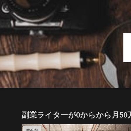
副業ライターが0からから月50
未分類