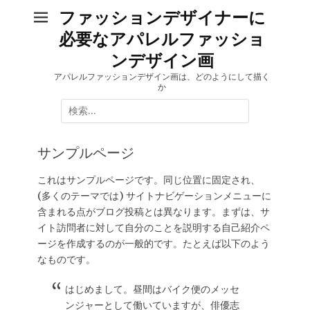
コ
ファッションデザイナーに
ン
必要なアパレルファッショ
テ
ン
ンデザイン画
ツ
アパレルファッションデザイン画は、どのようにして描く
へ
か
ス
検
キ
索:
ッ
プ
サンプルページ
これはサンプルページです。同じ位置に固定され、
(多くのテーマでは) サイトナビゲーションメニューに
含まれる点がブログ投稿とは異なります。まずは、サ
イト訪問者に対して自分のことを説明する自己紹介ペ
ージを作成するのが一般的です。たとえば以下のよう
なものです。
はじめまして。昼間はバイク便のメッセ
ンジャーとして働いていますが、俳優志