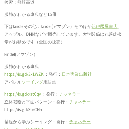
検索：熊崎高道
服飾がわかる事典など15冊
下はkindleその他：kindel(アマゾン）そのほか
紀伊國屋書店
、
アップル、DMMなどで販売しています。大学関係は丸善雄松
堂がお勧めです（全国の販売）
kindel(アマゾン）
服飾がわかる事典
https://is.gd/3x1WZK
：発行：
日本実業出版社
アパレル
ソーイング
用語集
https://is.gd/xstGqv
：発行：
チャネラー
立体裁断と平面パターン：発行：
チャネラー
https://is.gd/SbrCNn
基礎から学ぶシーイング：発行：
チャネラー