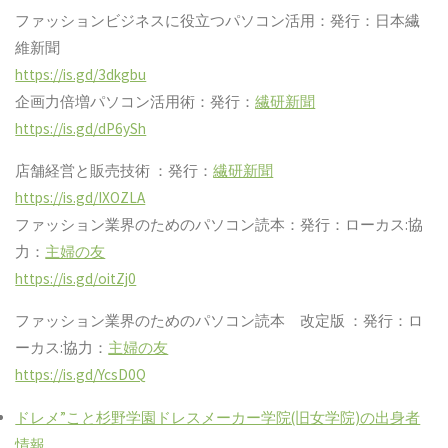
ファッションビジネスに役立つパソコン活用：発行：日本繊
維新聞
https://is.gd/3dkgbu
企画力倍増パソコン活用術：発行：
繊研新聞
https://is.gd/dP6ySh
店舗経営と販売技術 ：発行：
繊研新聞
https://is.gd/IXOZLA
ファッション業界のためのパソコン読本：発行：ローカス:協
力：
主婦の友
https://is.gd/oitZj0
ファッション業界のためのパソコン読本 改定版 ：発行：ロ
ーカス:協力：
主婦の友
https://is.gd/YcsD0Q
ドレメ”こと杉野学園ドレスメーカー学院(旧女学院)の出身者
情報