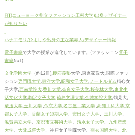
FIT(ニューヨーク州立ファッション工科大学)出身デザイナー
が知りたい
ハナエモリ/ひよしや出身の主な業界人/デザイナー情報
電子書籍
で大学の授業が進化しています。(ファッション
電子
書籍
No1)
文化学園大学
（約12冊),
慶応義塾
大学 ,東京家政大,国際ファッ
ション
専門職大学
,
東洋大学
,
昭和女子大学
,
ノートルダム
精心女
子大学,
西南学院大
.
香川大学
,
奈良女子大学
,
桜美林大学
,
東北生
活文化大学
,
駒沢女子大学
,
徳島文理大学
,
金城学院大学
,鶴見大,
放送大学
,
玉川大学
,
帝京大学
,
名古屋工業大学
,
高知工科大学
,
京
都女子大学
、
香蘭女子短期大学
、
安田女子大学
、
玉川大学
、
滋賀県立大学
、
京都市立芸術大学
、
活水女子大学
、
九州産業
大学
、
大阪成蹊大学
、神戸女子学院大学、
羽衣国際大学
、
北