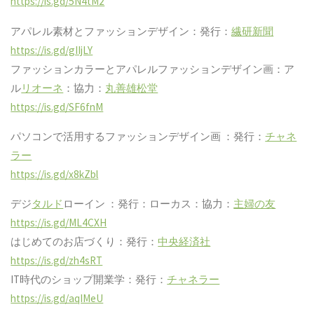
https://is.gd/5N4tM2
アパレル素材とファッションデザイン：発行：
繊研新聞
https://is.gd/gIIjLY
ファッションカラーとアパレルファッションデザイン画：ア
ル
リオーネ
：協力：
丸善雄松堂
https://is.gd/SF6fnM
パソコンで活用するファッションデザイン画 ：発行：
チャネ
ラー
https://is.gd/x8kZbl
デジ
タルド
ローイン ：発行：ローカス：協力：
主婦の友
https://is.gd/ML4CXH
はじめてのお店づくり：発行：
中央経済社
https://is.gd/zh4sRT
IT時代のショップ開業学：発行：
チャネラー
https://is.gd/aqIMeU