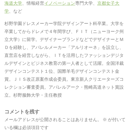
海道大学
、情報経営
イノベーション
専門大学、
京都女子大
学
、など
杉野学園ドレスメーカー学院デザインアート科卒業。大学を
卒業してからドレメで４年間学び、ＦＩＴ（ニューヨーク州
立大学）に留学。デザイナーブランドなどでデザイナーとＭ
Ｄを経験し、アパレルメーカー「アルリオーネ」を設立し、
直営店を経営しながら、ＩＴを活用したファッションデジタ
ルデザインとビジネス教育の第一人者として活躍。全国洋裁
デザインコンテスト１位、国際羊毛デザインコンテスト金
賞。ＪＩＳ改正原案作成会委員。東京新人クリエーターズコ
レクション審査委員。アパレルアーク・熊崎高道ネット賞設
立。杉野服飾大学・主任教授
コメントを残す
メールアドレスが公開されることはありません。
※
が付いて
いる欄は必須項目です