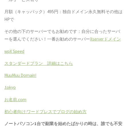
月額（キャッバック）495円：独自ドメイン永久無料その他は
HPで
その他の下のサーバーでもお勧めです：自分に合ったサーバ
ーを選んでください！一番お勧めのサーバー
Xserverドメイン
wpX Speed
スタンダードプラン 詳細はこちら
MuuMuu Domain!
.tokyo
お名前.com
初心者向け:ワードプレスでブログの始め方
ノートパソコン1台で副業を始めたばかりの時は、誰でも不安