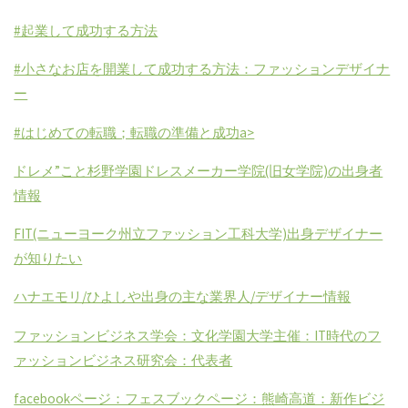
#起業して成功する方法
#小さなお店を開業して成功する方法：ファッションデザイナ
ー
#はじめての転職；転職の準備と成功
a>
ドレメ”こと杉野学園ドレスメーカー学院(旧女学院)の出身者
情報
FIT(ニューヨーク州立ファッション工科大学)出身デザイナー
が知りたい
ハナエモリ/ひよしや出身の主な業界人/デザイナー情報
ファッションビジネス学会：文化学園大学主催：IT時代のフ
ァッションビジネス研究会：代表者
facebookページ：フェスブックページ：熊崎高道：新作ビジ