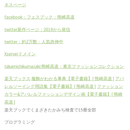
ネスページ
facebook：フェスブック：熊崎高道
twitter新作ページ：2019から発信
twitter：約2万数：人気急伸中
Xserverドメイン
takamichikumazaki:熊崎高道：東京ファッションコレクション
楽天ブックス
服飾がわかる事典【電子書籍】[ 熊崎高道 ]
アパ
レルソーイング用語集【電子書籍】[ 熊崎高道 ]
ファッション
カラー&アパレルファッションデザイン画【電子書籍】[ 熊崎
高道 ]
楽天ブックでくまざきたかみち検査で15冊全部
プログラミング