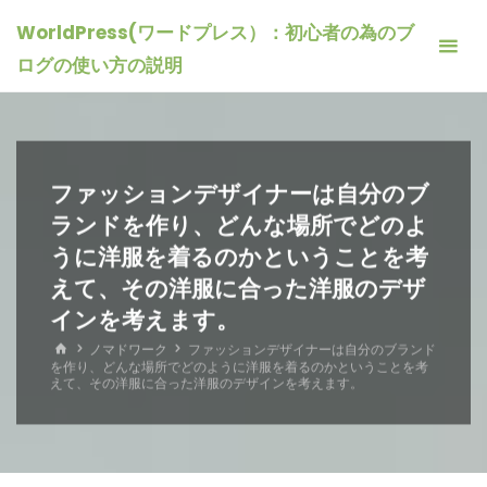
コ
WorldPress(ワードプレス）：初心者の為のブ
ン
ログの使い方の説明
テ
ン
ツ
へ
ファッションデザイナーは自分のブ
ス
キ
ランドを作り、どんな場所でどのよ
ッ
うに洋服を着るのかということを考
プ
えて、その洋服に合った洋服のデザ
インを考えます。
ホ
ノマドワーク
ファッションデザイナーは自分のブランド
ー
を作り、どんな場所でどのように洋服を着るのかということを考
ム
えて、その洋服に合った洋服のデザインを考えます。