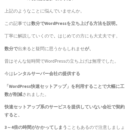
上記のようなことに悩んでいませんか。
この記事では
数分で
WordPress
を立ち上げる方法を説明。
丁寧に解説していくので
、
はじめての方にも大丈夫です。
数分で
出来ると疑問に思うかもしれませ
が、
昔はそんな短時間でWordPressの立ち上げは無理でした。
今は
レンタルサーバー会社の提供する
「
WordPress
快速セットアップ」を利用することで大幅に工
数が削減
されました。
快速セットアップ系のサービスを提供していない会社で契約
すると、
3～4倍の時間がかかってしまう
こともあるので注意しましょ