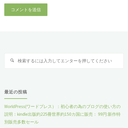
検
検
索
索
対
象
最近の投稿
WorldPress(ワードプレス）：初心者の為のブログの使い方の
説明：kindle出版約225冊世界約150カ国に販売： 99円:新作特
別販売多数セール