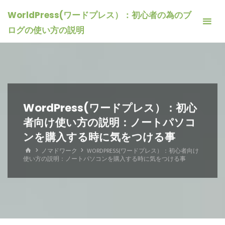
コ
WorldPress(ワードプレス）：初心者の為のブ
ン
ログの使い方の説明
テ
ン
ツ
へ
ス
キ
WordPress(ワードプレス）：初心
ッ
者向け使い方の説明：ノートパソコ
プ
ンを購入する時に気をつける事
ホ
ノマドワーク
WORDPRESS(ワードプレス）：初心者向け
ー
使い方の説明：ノートパソコンを購入する時に気をつける事
ム