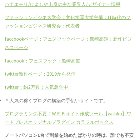
ハナエモリ/ひよしや出身の主な業界人/デザイナー情報
ファッションビジネス学会：文化学園大学主催：IT時代のフ
ァッションビジネス研究会：代表者
facebookページ：フェスブックページ：熊崎高道：新作ビジ
ネスページ
facebook：フェスブック：熊崎高道
twitter新作ページ：2019から発信
twitter：約2万数：人気急伸中
＊人気の稼ぐブログの構築の手伝いサイトです。
プログラミング不要！ＷＥＢサイト作成ツール【weluka】
ワ
ードプレスオリジナルプラグイン
カラフルボックス
ノートパソコン1台で副業を始めたばかりの時は、誰でも不安