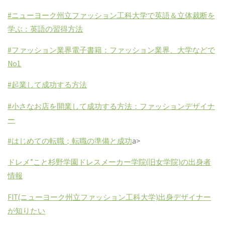
#ニューヨーク州立ファッション工科大学で英語＆立体裁断を
学ぶ：英語の習得方法
#ファッション業界電子書籍：ファッション業界、大学などで
No1
#起業して成功する方法
#小さなお店を開業して成功する方法：ファッションデザイナ
ー
#はじめての転職；転職の準備と成功
a>
ドレメ”こと杉野学園ドレスメーカー学院(旧女学院)の出身者
情報
FIT(ニューヨーク州立ファッション工科大学)出身デザイナー
が知りたい