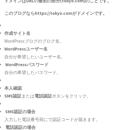
ドメインは
URL
の最初の部分(t
okyo.com)
のことです。
このブログなら
https://
tokyo.com
がドメインです。
作成サイト名
WordPressブログのブログ名。
WordPressユーザー名
自分が希望したいユーザー名。
WordPressパスワード
自分の希望したパスワード。
本人確認
SMS認証
または
電話認証
ボタンをクリック。
SMS認証の場合
入力した電話番号宛にで認証コードが届きます。
電話認証の場合