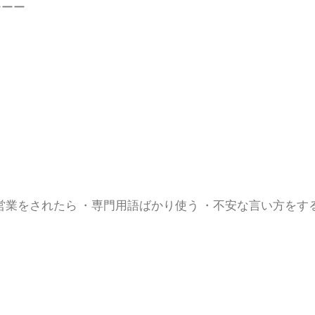
ーーー
営業
をされたら
・
専門用語ばかり使う
・
不安な言い方をす