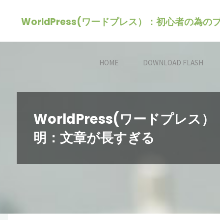
コ
WorldPress(ワードプレス）：初心者の為
ン
テ
ン
HOME
DOWNLOAD FLASH
ツ
へ
ス
キ
WorldPress(ワードプ
ッ
明：文章が長すぎる
プ