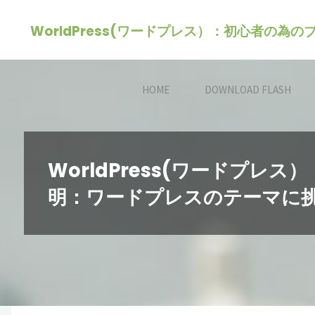
コ
WorldPress(ワードプレス）：初心者の為
ン
テ
ン
HOME
DOWNLOAD FLASH
ツ
へ
ス
キ
WorldPress(ワードプ
ッ
明：ワードプレスのテーマに
プ