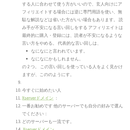
する人に合わせて使う方がいいので、玄人向けにア
フィリエイトする場合には逆に専門用語を使い、無
駄な解説などは省いた方がいい場合もあります。
読
み手が不安になる言い回しをする
アフィリエイトは
最終的に購入・登録には、
読者が不安になるような
言い方をやめる。
代表的な言い回しは、
なになにと言われています。
なになにかもしれません。
の 2 つ。 この言い回しを使っている人をよく見かけ
ますが、こののようにす。
今すぐに始めたい人
Xserverドメイン
：
一番お勧めです
他のサーバーでも自分の好みで選ん
でください：
どのサーバーも一流です。
Xserverドメイン