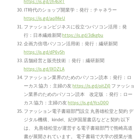
https://is.gd/zh4sRT
IT時代のショップ開業学：発行：チャネラー
https://is.gd/aqIMeU
ファッションビジネスに役立つパソコン活用：発
行：日本繊維新聞
https://is.gd/3dkgbu
企画力倍増パソコン活用術：発行：繊研新聞
https://is.gd/dP6ySh
店舗経営と販売技術 ：発行：繊研新聞
https://is.gd/IXOZLA
ファッション業界のためのパソコン読本：発行：ロ
ーカス:協力：主婦の友
https://is.gd/oitZj0
ファッショ
ン業界のためのパソコン読本 改定版 ：発行：ロー
カス:協力：主婦の友
https://is.gd/YcsD0Q
ファッション電子書籍部門設立
丸善雄松堂と契約
デ
ジタル機構、kindel、紀伊国屋書店などと契約
以下
は、 丸善雄松堂が運営する電子書籍部門で熊崎高道
書が展開されています。
電子書籍で大学の授業が進