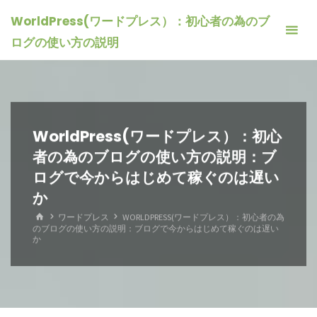
コ
WorldPress(ワードプレス）：初心者の為のブ
ン
ログの使い方の説明
テ
ン
ツ
へ
ス
WorldPress(ワードプレス）：初心
キ
者の為のブログの使い方の説明：ブ
ッ
ログで今からはじめて稼ぐのは遅い
プ
か
ホ
ワードプレス
WORLDPRESS(ワードプレス）：初心者の為
ー
のブログの使い方の説明：ブログで今からはじめて稼ぐのは遅い
ム
か