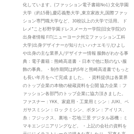
化しています。(ファッション電子書籍No1)
文化学園
大学（約15冊),慶応義塾大学 ,東京家政大,国際ファッ
ション専門職大学など、30校以上の大学で活用。
ド
レメ”こと杉野学園ドレスメーカー学院(旧女学院)の
出身者情報
FIT(ニューヨーク州立ファッション工科
大学)出身デザイナーが知りたい
ハナエモリ/ひよし
や出身の主な業界人/デザイナー情報
服飾がわかる事
典：電子書籍：熊崎高道書
・日本で他に類のない服
飾の事典。
・制作期間は約5年と熊崎高道書でもっと
も長い年月をへて完成
ました。
・資料提供は各業界
のトップ企業の本物の秘蔵資料を公開
協力企業：フ
ァッション各部門のトップ企業に協力頂きました。
ファスナー：YKK、家庭用・工業用ミシン：JUKI、ペ
ガサスミシン：ロッ
クミシン、ボタン：アイリス、
糸：フジックス、裏地・芯地:三景
デジタル器機：ミ
マキエンジニアリングなど。
・上記の会社の資料を
元ににイラストレータで描きな直したり、写真を高