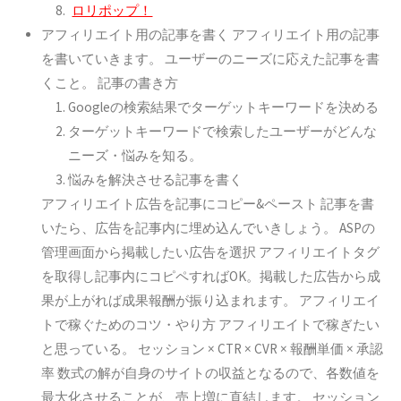
ロリポップ！
アフィリエイト用の記事を書く
アフィリエイト用の記事
を書いていきます。 ユーザーのニーズに応えた記事を書
くこと。 記事の書き方
Googleの検索結果でターゲットキーワードを決める
ターゲットキーワードで検索したユーザーがどんな
ニーズ・悩みを知る。
悩みを解決させる記事を書く
アフィリエイト広告を記事にコピー&ペースト
記事を書
いたら、広告を記事内に埋め込んでいきしょう。 ASPの
管理画面から掲載したい広告を選択 アフィリエイトタグ
を取得し記事内にコピペすればOK。掲載した広告から成
果が上がれば成果報酬が振り込まれます。
アフィリエイ
トで稼ぐためのコツ・やり方
アフィリエイトで稼ぎたい
と思っている。 セッション × CTR × CVR × 報酬単価 × 承認
率 数式の解が自身のサイトの収益となるので、各数値を
最大化させることが、売上増に直結します。
セッション