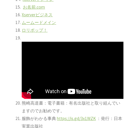
お名前.com
Xserverビジネス
ムームードメイン
ロリポップ！
熊崎高道書：電子書籍：有名出版社と取り組んでい
ますのでお勧めです。
服飾がわかる事典
https://is.gd/3x1WZK
：発行：日本
実業出版社