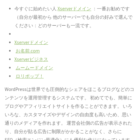
今すぐに始めたい人
Xserverドメイン
：一番お勧めです
（自分が最初から
他のサーバーでも自分の好みで選んで
ください：どのサーバーも一流です。
Xserverドメイン
お名前.com
Xserverビジネス
ムームードメイン
ロリポップ！
WordPressは世界でも
圧倒的なシェア
をほこるブログなどのコ
ンテンツを運用管理するシステムです。 初めてでも、簡単に
ブログやアフィリエイトサイトを作ることができます。
いろ
いろな、カスタマイズやデザインの自由度も高い
ため、思い
通りのメディアを作れます。 運営会社側の広告が表示された
り、自分が貼る広告に制限がかかることがなく、さらに
SEO（検索エンジン最適化）にも優利な作りになっています。