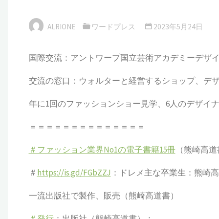
ALRIONE
ワードプレス
2023年5月24日
国際交流：アントワープ国立芸術アカデミーデザ
交流の窓口：ウォルターと経営するショップ、デ
年に1回のファッションショー見学、6人のデザイ
＝＝＝＝＝＝＝＝＝＝＝＝＝＝
＃ファッション業界No1の電子書籍15冊
（熊崎高道
＃
https://is.gd/FGbZZJ
：ドレメ主な卒業生：熊崎高
一流出版社で製作、販売（熊崎高道書）
＃発行
：出版社（熊崎高道書）：