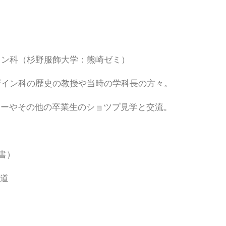
イン科（杉野服飾大学：熊崎ゼミ）
ザイン科の歴史の教授や当時の学科長の方々。
ナーやその他の卒業生のショツプ見学と交流。
書）
道