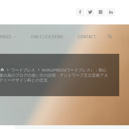
PAGES
ONE CLICK DEMO
CONTACT
ホ
ワードプレス
WORLDPRESS(ワードプレス）：初心
ー
者の為のブログの使い方の説明：アントワープ王立芸術アカ
ム
デミーデザイン科との交流