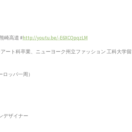
;熊崎高道 #
http://youtu.be/-E6XCQpqzLM
アート科卒業、ニューヨーク州立ファッション 工科大学留
ーロッパ一周）
ンデザイナー