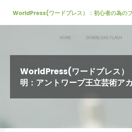
コ
WorldPress(ワードプレス）：初心者の為
ン
テ
ン
HOME
DOWNLOAD FLASH
ツ
へ
ス
キ
WorldPress(ワードプ
ッ
明：アントワープ王立芸術ア
プ