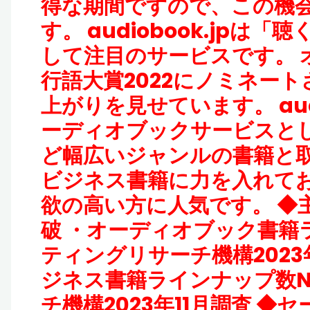
得な期間ですので、この機
す。 audiobook.jp
して注目のサービスです。 
行語大賞2022にノミネー
上がりを見せています。 aud
ーディオブックサービスとし
ど幅広いジャンルの書籍と取
ビジネス書籍に力を入れて
欲の高い方に人気です。 ◆主
破 ・オーディオブック書籍ラ
ティングリサーチ機構2023
ジネス書籍ラインナップ数No
チ機構2023年11月調査 