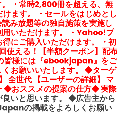
 ・常時2,800冊を超える、無
けます。 ・セールをはじめと
巻読み放題等の独自施策を実施し
利用いただけます。 ・Yahoo!プ
得にご購入いただけます。 ・初
6回使える！【半額クーポン】配
皆様には『ebookjapan』を
くお願いいたします。 ◆ターゲ
】 全世代 【ユーザーの詳細】 マ
 ◆おススメの提案の仕方◆ 実際
良いと思います。 ◆広告主から
kJapanの掲載をよろしくお願い