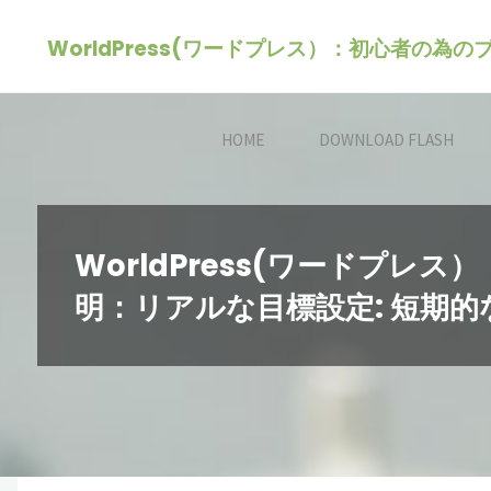
コ
WorldPress(ワードプレス）：初心者の為
ン
テ
ン
HOME
DOWNLOAD FLASH
ツ
へ
ス
キ
WorldPress(ワードプ
ッ
明：リアルな目標設定: 短期
プ