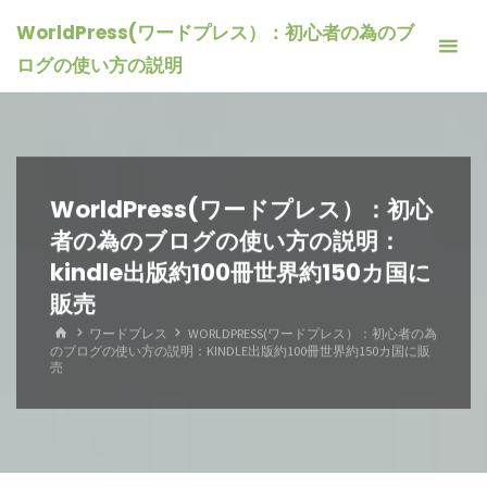
コ
WorldPress(ワードプレス）：初心者の為のブ
ン
ログの使い方の説明
テ
ン
ツ
へ
ス
WorldPress(ワードプレス）：初心
キ
者の為のブログの使い方の説明：
ッ
kindle出版約100冊世界約150カ国に
プ
販売
ホ
ワードプレス
WORLDPRESS(ワードプレス）：初心者の為
ー
のブログの使い方の説明：KINDLE出版約100冊世界約150カ国に販
ム
売