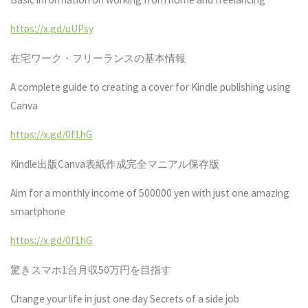
https://x.gd/uUPsy
在宅ワーク・フリーランスの基本情報
A complete guide to creating a cover for Kindle publishing using
Canva
https://x.gd/0f1hG
Kindle
出版
Canva
表紙作成完全マニアル保存版
Aim for a monthly income of 500000 yen with just one amazing
smartphone
https://x.gd/0f1hG
驚きスマホ
1
台月収
50
万円を目指す
Change your life in just one day Secrets of a side job