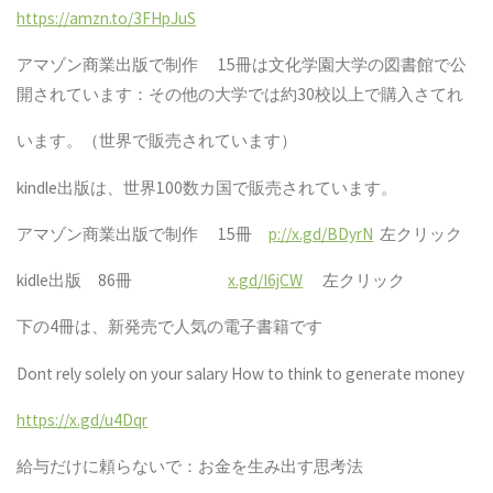
https://amzn.to/3FHpJuS
アマゾン商業出版で制作
15
冊は文化学園大学の図書館で公
開されています：その他の大学では約
30
校以上で購入さてれ
います。（世界で販売されています）
kindle
出版は、世界
100
数カ国で販売されています。
アマゾン商業出版で制作
15
冊
p://x.gd/BDyrN
左クリック
kidle
出版
86
冊
x.gd/I6jCW
左クリック
下の
4
冊は、新発売で人気の電子書籍です
Dont rely solely on your salary How to think to generate money
https://x.gd/u4Dqr
給与だけに頼らないで：お金を生み出す思考法