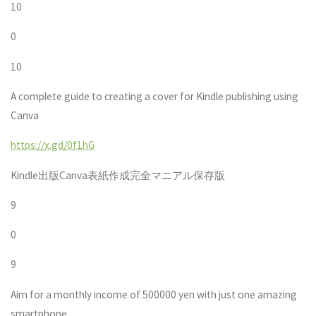
10
0
10
A complete guide to creating a cover for Kindle publishing using
Canva
https://x.gd/0f1hG
Kindle
出版
Canva
表紙作成完全マニアル保存版
9
0
9
Aim for a monthly income of 500000 yen with just one amazing
smartphone