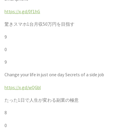
https://x.gd/0f1hG
驚きスマホ
1
台月収
50
万円を目指す
9
0
9
Change your life in just one day Secrets of a side job
https://x.gd/wQGbl
たった
1
日で人生が変わる副業の極意
8
0