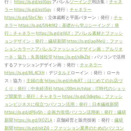
行：
https://is.gd/xstGqv
アパレル
ソーイング
用語集：
チャネ
ラー
https://is.gd/xstGqv
：発行：
チャネラー
https://is.gd/SbrCNn
：立体裁断と平面パターン：発行：
チャ
ネラー
https://is.gd/5N4tM2
：基礎から学ぶシーイング：発
行：チャネラー
https://is.gd/gIIjLY
：アパレル素材とファッシ
ョンデザイン：発行：繊研新聞
https://is.gd/aqIMeU
：ファッ
ションカラーとアパレルファッションデザイン画：アルリオ
ーネ：協力：丸善雄松堂
https://is.gd/x8kZbl
：パソコンで活用
するファッションデザイン画
：発行：
チャネラー
https://is.gd/ML4CXH
：デジ
タルド
ローイン
：発行：ローカ
ス：協力：
主婦の友
https://is.gd/zh4sRT
：はじめてのお店づ
くり：発行：中央経済社
https://00m.in/tvlsg
：
IT
時代のショッ
プ開業学：発行：チャネラー
https://is.gd/3dkgbu
：ファッシ
ョンビジネスに役立つパソコン活用：発行：日本繊維新聞
https://is.gd/dP6ySh
：企画力倍増パソコン活用術：発行：繊研
新聞
https://is.gd/IXOZLA
：店舗経営と販売技術
：発行：
繊研
新聞
https://is.gd/oitZj0
：ファッション業界のためのパソコン