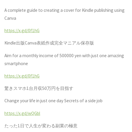
A complete guide to creating a cover for Kindle publishing using
Canva
https://x.gd/0f1hG
Kindle
出版
Canva
表紙作成完全マニアル保存版
Aim for a monthly income of 500000 yen with just one amazing
smartphone
https://x.gd/0f1hG
驚きスマホ
1
台月収
50
万円を目指す
Change your life in just one day Secrets of a side job
https://x.gd/wQGbl
たった
1
日で人生が変わる副業の極意