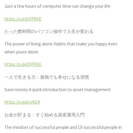
Just a few hours of computer time can change your life
https://x.gd/QPRSE
たった数時間のパソコン操作で人生が変わる
The power of living alone Habits that make you happy even
when youre alone
https://x.gd/QPRSE
一人で生きる力：孤独でも幸せになる習慣
Save money A quick introduction to asset management
https://x.gd/cyK1K
お金が貯まる：すぐ始める資産運用入門
The mindset of successful people and 10 successful people in