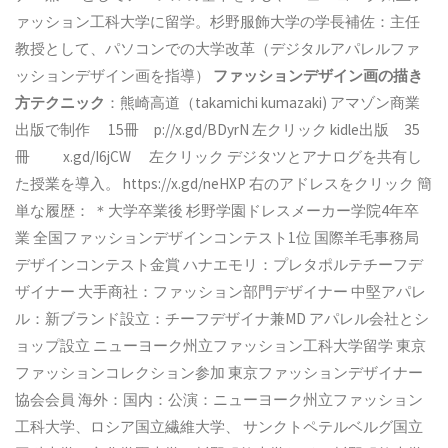
ァッション工科大学に留学。杉野服飾大学の学長補佐：主任
教授として、パソコンでの大学改革（デジタルアパレルファ
ッションデザイン画を指導）
ファッションデザイン画の描き
方テクニック
：熊崎高道（takamichi kumazaki) アマゾン商業
出版で制作 15冊 p://x.gd/BDyrN 左クリック kidle出版 35
冊 x.gd/I6jCW 左クリック デジタツとアナログを共有し
た授業を導入。 https://x.gd/neHXP 右のアドレスをクリック 簡
単な履歴： ＊大学卒業後 杉野学園ドレスメーカー学院4年卒
業 全国ファッションデザインコンテスト1位 国際羊毛事務局
デザインコンテスト金賞 ハナエモリ：プレタポルテチーフデ
ザイナー 大手商社：ファッション部門デザイナー 中堅アパレ
ル：新ブランド設立：チーフデザイナ兼MD アパレル会社とシ
ョップ設立 ニューヨーク州立ファッション工科大学留学 東京
ファッションコレクション参加 東京ファッションデザイナー
協会会員 海外：国内：公演：ニューヨーク州立ファッション
工科大学、ロシア国立繊維大学、 サンクトペテルベルグ国立