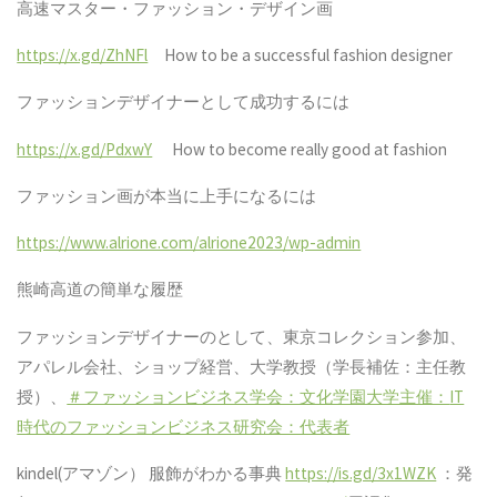
高速マスター・ファッション・デザイン画
https://x.gd/ZhNFl
How to be a successful fashion designer
ファッションデザイナーとして成功するには
https://x.gd/PdxwY
How to become really good at fashion
ファッション画が本当に上手になるには
https://www.alrione.com/alrione2023/wp-admin
熊崎高道の簡単な履歴
ファッションデザイナーのとして、東京コレクション参加、
アパレル会社、ショップ経営、大学教授（学長補佐：主任教
授）、
＃ファッションビジネス学会：文化学園大学主催：
IT
時代のファッションビジネス研究会：代表者
kindel(
アマゾン）
服飾がわかる事典
https://is.gd/3x1WZK
：発