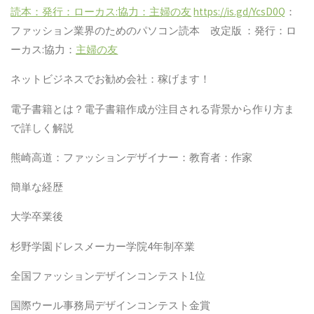
読本：発行：ローカス
:
協力：主婦の友
https://is.gd/YcsD0Q
：
ファッション業界のためのパソコン読本 改定版
：発行：ロ
ーカス
:
協力：
主婦の友
ネットビジネスでお勧め会社：稼げます！
電子書籍とは？電子書籍作成が注目される背景から作り方ま
で詳しく解説
熊崎高道：ファッションデザイナー：教育者：作家
簡単な経歴
大学卒業後
杉野学園ドレスメーカー学院
4
年制卒業
全国ファッションデザインコンテスト
1
位
国際ウール事務局デザインコンテスト金賞