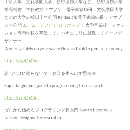
工科大学、文化学園大学、杉野服飾大学など。 杉野服飾大学
学長補佐：主任教授 アマゾン：電子書籍15冊：文化学園大学
などの大学30校以上で公開 Kindle出版電子書籍86冊：アマゾ
ンで公開
ムームードメイン
ロリポップ！
大学卒業後、ファッ
ション専門学校を卒業して、ハナエモリに就職してチーフデ
ザイナー。
Dont rely solely on your salary How to think to generate money
https://x.gd/u4Dqr
給与だけに頼らないで：お金を生み出す思考法
Super beginners guide to programming from scratch
https://x.gd/u4Dqr
ゼロから始めるプログラミング超入門
How to become a
fashion designer from scratch