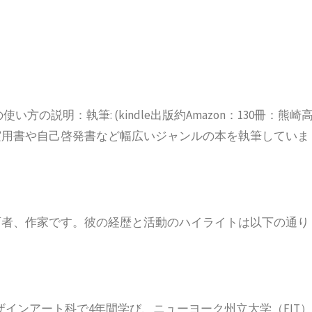
い方の説明：執筆: (kindle出版約Amazon：130冊：熊崎
実用書や自己啓発書など幅広いジャンルの本を執筆していま
育者、作家です。彼の経歴と活動のハイライトは以下の通り
ザインアート科で
4
年間学び、ニューヨーク州立大学（
FIT
）