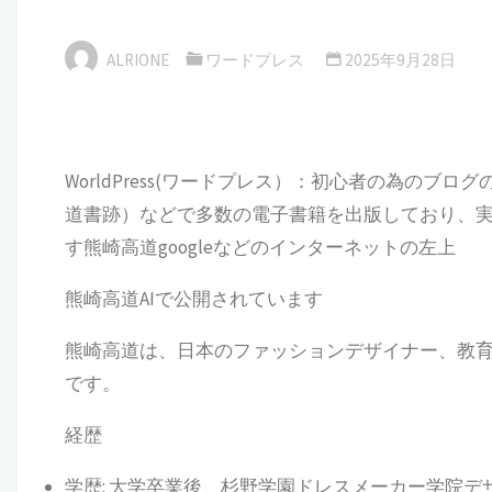
ALRIONE
ワードプレス
2025年9月28日
WorldPress(ワードプレス）：初心者の為のブログの使
道書跡）などで多数の電子書籍を出版しており、
す熊崎高道google
などの
インターネットの左上
熊崎高道AIで公開されています
熊崎高道は、日本のファッションデザイナー、教
です。
経歴
学歴
:
大学卒業後、杉野学園ドレスメーカー学院デ