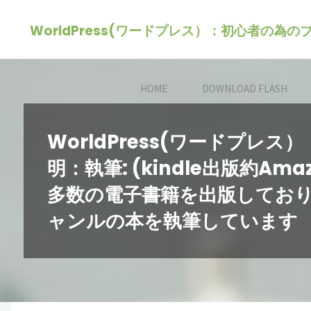
コ
WorldPress(ワードプレス）：初心者の為
ン
テ
ン
HOME
DOWNLOAD FLASH
ツ
へ
ス
WorldPress(ワードプ
キ
明：執筆: (kindle出版約A
ッ
多数の電子書籍を出版してお
プ
ャンルの本を執筆しています