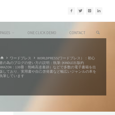
PAGES
ONE CLICK DEMO
CONTACT
ホ
ワードプレス
WORLDPRESS(ワードプレス）：初心
ー
者の為のブログの使い方の説明：執筆: (KINDLE出版約
ム
AMAZON：130冊：熊崎高道書跡）などで多数の電子書籍を出
版しており、実用書や自己啓発書など幅広いジャンルの本を
執筆しています