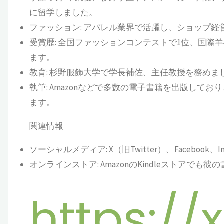
に留学しました。
ファッション
:
アパレル業界で活躍し、ショップ経
受賞歴
:
全国ファッションコンテストで
1
位、国際羊
ます。
教育
:
杉野服飾大学で学長補佐、主任教授を務めま
執筆
: Amazon
などで多数の電子書籍を出版しており
ます。
関連情報
ソーシャルメディア
: X
（旧
Twitter
）、
Facebook
、
I
オンラインストア
: Amazon
の
Kindle
ストアでも彼の
https://