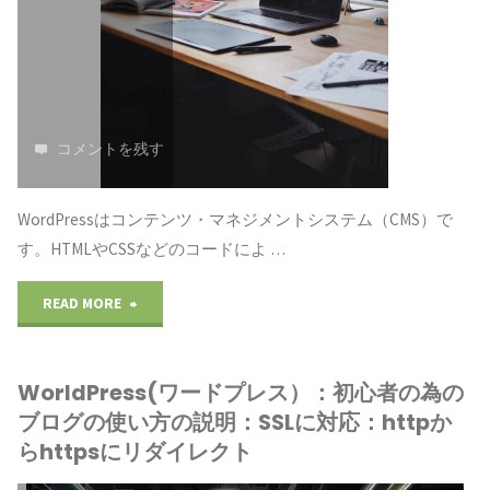
明：
え
の
ま
ド
る
為
す"
メ
と
の
イ
コメントを残す
こ
ブ
ン
ろ
WordPressはコンテンツ・マネジメントシステム（CMS）で
ロ
を
ま
す。HTMLやCSSなどのコードによ …
グ
決
で、
"WorldPress(ワ
READ MORE
の
め
Wordress
ー
使
る
の
WorldPress(ワードプレス）：初心者の為の
ド
い
の
ブログの使い方の説明：SSLに対応：httpか
使
プ
らhttpsにリダイレクト
方
に
い
レ