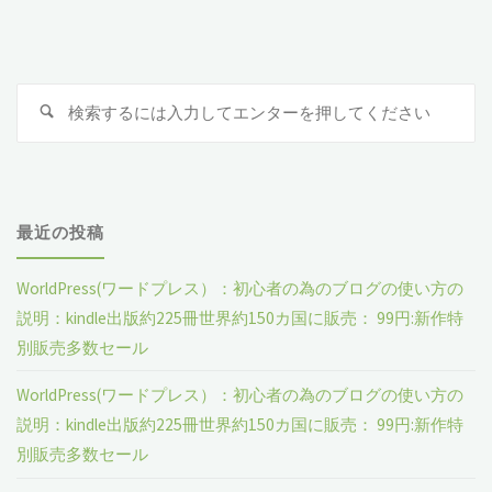
の
レ
心
明 ：
ク
ペ
者
別
ト"
検
の
検
ー
の
索
索
対
為
Web
ジ
象
の
ペ
最近の投稿
送
ブ
ー
WorldPress(ワードプレス）：初心者の為のブログの使い方の
ロ
り
ジ
説明：kindle出版約225冊世界約150カ国に販売： 99円:新作特
グ
に
別販売多数セール
の
移
WorldPress(ワードプレス）：初心者の為のブログの使い方の
説明：kindle出版約225冊世界約150カ国に販売： 99円:新作特
使
動
別販売多数セール
い
す