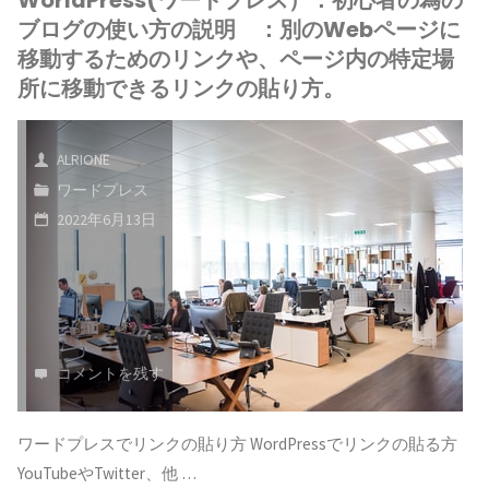
WorldPress(ワードプレス）：初心者の為の
ド
の
ー
ブログの使い方の説明 ：別のWebページに
プ
移動するためのリンクや、ページ内の特定場
使
マ
所に移動できるリンクの貼り方。
レ
い
リ
ス）：
方
ン
ALRIONE
初
ワードプレス
の
ク
2022年6月13日
心
説
を
者
明：
変
の
WordPress
更
為
コメントを残す
は
す
の
コ
る
ワードプレスでリンクの貼り方 WordPressでリンクの貼る方
ブ
ン
YouTubeやTwitter、他 …
と