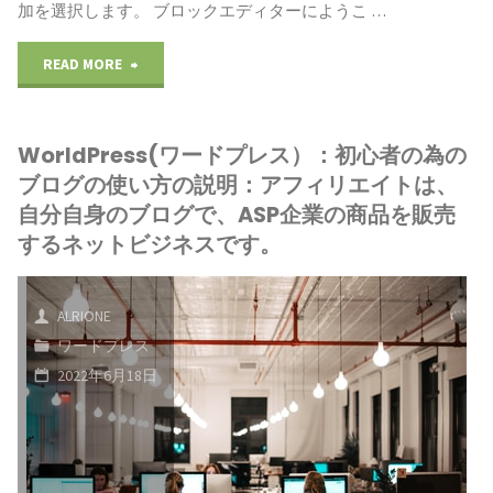
加を選択します。 ブロックエディターにようこ …
"WorldPress(ワ
READ MORE
ー
WorldPress(ワードプレス）：初心者の為の
ド
ブログの使い方の説明：アフィリエイトは、
プ
自分自身のブログで、ASP企業の商品を販売
するネットビジネスです。
レ
ス）：
ALRIONE
初
ワードプレス
2022年6月18日
心
者
の