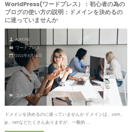
ト
WorldPress(ワードプレス）：初心者の為の
ド
択
ブログの使い方の説明：ドメインを決めるの
使
は、
プ
に迷っていませんか
し
い
自
レ
ま
方
分
ALRIONE
ス）：
す。 "
ワードプレス
の
自
初
2022年6月15日
説
身
心
明：
の
者
下
ブ
の
コメントを残す
記
ロ
為
の
グ
ドメインを決めるのに迷っていませんか ドメインは、com、
の
jp、netなどたくさんありますが、一般的 …
方
で、
ブ