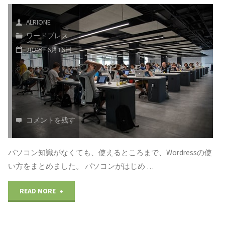
固
ス）：
方
ALRIONE
定
初
ワードプレス
の
2022年6月16日
ペ
心
説
ー
者
明：
ジ：
の
ア
新
為
コメントを残す
フ
規
の
ィ
パソコン知識がなくても、使えるところまで、Wordressの使
追
ブ
リ
い方をまとめました。 パソコンがはじめ …
加
ロ
エ
"WorldPress(ワ
READ MORE
を
グ
イ
ー
選
の