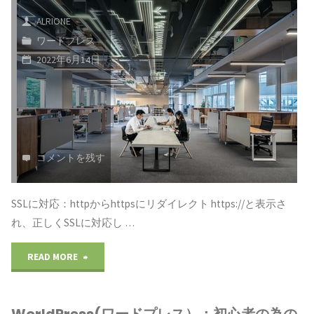
の
迷
方
ALRIONE
ス）：
説
っ
ワードプレス
を
初
2022年6月14日
明：
て
ま
心
最
い
と
者
初
ま
め
の
に
せ
コメントを残す
ま
為
設
ん
し
SSLに対応：httpからhttpsにリダイレクト https://と表示さ
の
定
か"
れ、正しくSSLに対応し …
た。"
ブ
し
"WorldPress(ワ
READ MORE
ロ
た
ー
グ
パ