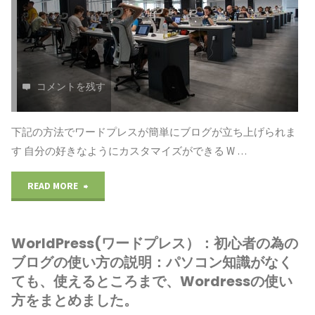
説
心
明：
者
ダ
の
コメントを残す
ッ
為
シ
下記の方法でワードプレスが簡単にブログが立ち上げられま
の
ュ
す 自分の好きなようにカスタマイズができる W …
ブ
ボ
"WorldPress(ワ
READ MORE
ロ
ー
ー
グ
ド
WorldPress(ワードプレス）：初心者の為の
ド
の
ブログの使い方の説明：パソコン知識がなく
か
プ
ても、使えるところまで、Wordressの使い
使
ら
方をまとめました。
レ
い