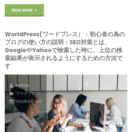
ロ
テ
"WorldPress(ワ
サ
READ MORE
グ
ン
ー
イ
の
ツ・
WorldPress(ワードプレス）：初心者の為の
ド
ト
ブログの使い方の説明：SEO対策とは、
使
マ
プ
運
GoogleやYahooで検索した時に、上位の検
い
ネ
索結果が表示されるようにするための方法で
レ
営
す
方
ジ
ス）：
に
の
メ
初
影
ALRIONE
説
ワードプレス
ン
心
響
2022年6月12日
明：
ト
者
が"
SSL
シ
の
に
ス