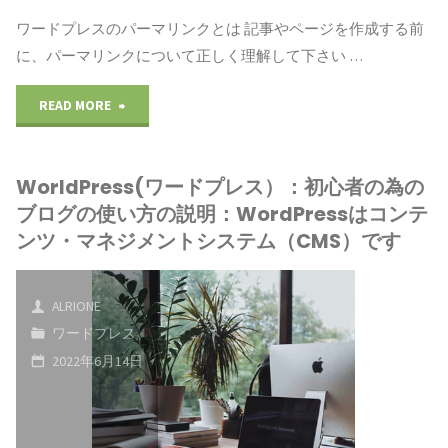
ソ
に
ワードプレスのパーマリンクとは 記事やページを作成する前
の
ネ
コ
に、パーマリンクについて正しく理解して下さい …
ブ
ブ
ッ
ン
"WorldPress(ワ
READ MORE
ロ
ロ
ト
知
ー
グ
グ
ビ
識
WorldPress(ワードプレス）：初心者の為の
ド
が
の
ジ
ブログの使い方の説明：WordPressはコンテ
が
プ
立
ンツ・マネジメントシステム（CMS）です
使
ネ
な
レ
ち
い
ス
く
ALRIONE
ス）：
上
方
で
ワードプレス
て
初
げ
2022年6月14日
の
す。"
も、
心
ら
説
使
者
れ