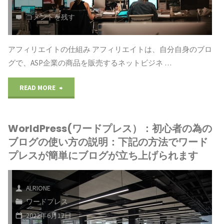
為
コメントを残す
の
アフィリエイトの仕組み アフィリエイトは、自分自身のブロ
ブ
グで、ASP企業の商品を販売するネットビジネ …
ロ
"WorldPress(ワ
READ MORE
グ
ー
の
WorldPress(ワードプレス）：初心者の為の
ド
ブログの使い方の説明：下記の方法でワード
使
プ
プレスが簡単にブログが立ち上げられます
い
レ
方
ALRIONE
ス）：
ワードプレス
の
初
2022年6月17日