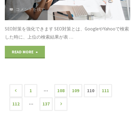
為
対
コメントを残す
テ
の
応：
ム
ブ
SEO対策を強化できます SEO対策とは、GoogleやYahooで検索
http
（CMS）
した時に、上位の検索結果が表 …
ロ
か
で
"WorldPress(ワ
READ MORE
グ
ら
す"
ー
の
https
ド
使
に
プ
…
い
1
108
109
110
111
リ
投
レ
方
…
112
137
ダ
ス）：
稿
の
イ
初
説