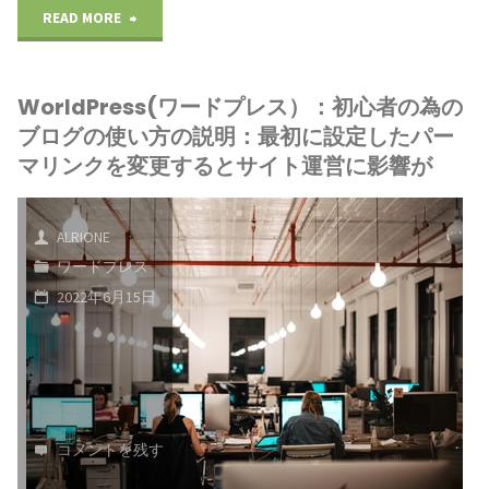
法
"WorldPress(ワ
READ MORE
ASP
ロ
で
ー
企
グ
WorldPress(ワードプレス）：初心者の為の
ワ
ド
業
の
ブログの使い方の説明：最初に設定したパー
ー
プ
の
マリンクを変更するとサイト運営に影響が
使
ド
レ
商
い
ALRIONE
プ
ス）：
品
方
ワードプレス
レ
初
を
2022年6月15日
の
ス
心
販
説
が
者
売
明：
簡
の
す
パ
コメントを残す
単
為
る