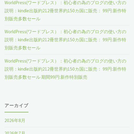
WorldPress(ワードプレス）：初心者の為のブログの使い方の
方
る
説明：kindle出版約212冊世界約150カ国に販売： 99円:新作特
別販売多数セール
の
た
WorldPress(ワードプレス）：初心者の為のブログの使い方の
説
め
説明：kindle出版約212冊世界約150カ国に販売： 99円:新作特
明：
の
別販売多数セール
SEO
リ
WorldPress(ワードプレス）：初心者の為のブログの使い方の
説明：kindle出版約212冊世界約150カ国に販売： 99円:新作特
対
ン
別販売多数セール 期間99円:新作特別販売
策
ク
と
や、
アーカイブ
は、
ペ
2026年8月
Google
ー
2026年7月