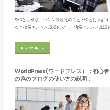
ー
タ
為
ル"
SEOとは検索エンジン最適化のこと SEOとは直訳す
マ
の
ると検索エンジン最適化です。 検索エンジン最適
イ
ブ
…
ズ
ロ
"WorldPress(ワ
READ MORE
は、
グ
ー
タ
の
WorldPress(ワードプレス）：初心者
ド
の為のブログの使い方の説明：
イ
使
プ
ト
い
レ
IONE
ル
方
ALR
ドプレス
ス）：
ワ