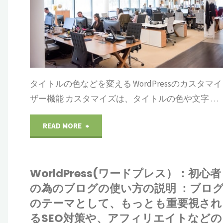
者
の
為
タイトルの色などを変える WordPressのカスタマイ
の
ザー機能 カスタマイズは、タイトルの色や文字 …
ブ
"WorldPress(ワ
READ MORE
ロ
ー
グ
WorldPress(ワードプレス）：初心者
ド
の
の為のブログの使い方の説明 ：ブロ
プ
のテーマとして、もっとも重要視され
使
るSEO対策や、アフィリエイトなどの
レ