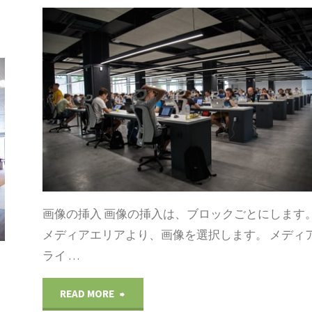
い
ス）：
方
IONE
初
ードプレス
の
心
説
者
明
の
：
為
プ
画像の挿入 画像の挿入は、ブロックごとにします
の
ラ
メディアエリアより、画像を選択します。 メディ
ブ
ライ …
グ
ロ
"WorldPress(ワ
READ MORE
イ