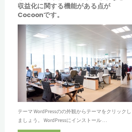
い
収益化に関する機能がある点が
ス）：
Cocoonです。
方
ALR
ワ
初
の
IONE
心
説
ドプレス
者
明
の
：
為
Ubersuggest（ウ
の
ー
ブ
テーマ WordPressのの外観からテーマをクリックし
バ
ましょう。 WordPressにインストール …
ロ
ー