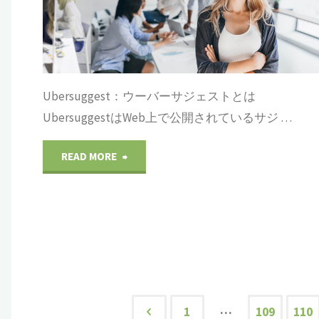
の
の
初
色
説
心
や
明
者
Ubersuggest：ウーバーサジェストとは
文
：
UbersuggestはWeb上で公開されているサジ …
の
字
ブ
為
"WorldPress(ワ
READ MORE
背
ロ
の
ー
景
グ
ブ
ド
色
の
ロ
プ
な
テ
グ
レ
ど
ー
…
1
109
110