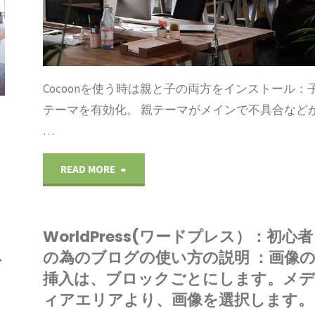
者
の
為
Cocoonを使う時は親と子の両方をインストール：
テーマを有効化。 親テーマがメインで不具合など
の
…
ブ
"WorldPress(ワ
READ MORE
ロ
ー
グ
WorldPress(ワードプレス）：初心者
ド
の
の為のブログの使い方の説明 ：画像
グ
プ
挿入は、ブロックごとにします。メデ
使
ィアエリアより、画像を選択します。
レ