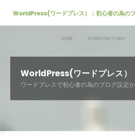
コ
WorldPress(ワードプレス）：初心者の為
ン
テ
ン
HOME
DOWNLOAD FLASH
ツ
へ
ス
キ
WorldPress(ワードプ
ッ
ワードプレスで初心者の為のブログ設定か
プ