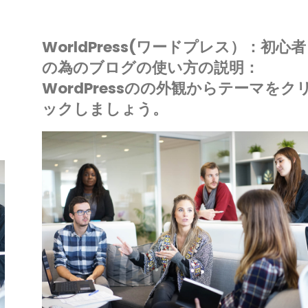
グ
ー
ン
の
WorldPress(ワードプレス）：初心者
ド
や
の為のブログの使い方の説明：
使
プ
テ
WordPressのの外観からテーマをク
い
ックしましょう。
レ
ー
方
ス）：
マ
IONE
の
初
の
ードプレス
説
心
バ
明
者
ー
：
の
ジ
Cocoon
為