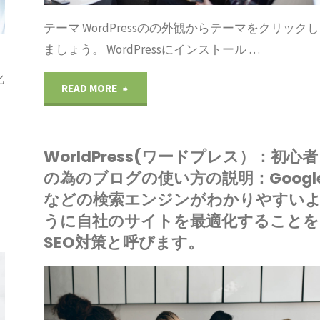
ョ
を
テーマ WordPressのの外観からテーマをクリックし
の
ン
ましょう。 WordPressにインストール …
使
ブ
ア
化
う
"WorldPress(ワ
READ MORE
ロ
ッ
時
ー
グ
プ
は
WorldPress(ワードプレス）：初心者
ド
の
す
の為のブログの使い方の説明：Googl
親
プ
などの検索エンジンがわかりやすい
使
る
うに自社のサイトを最適化することを
と
レ
い
時
SEO対策と呼びます。
子
ス）：
方
も
の
初
IONE
の
エ
ードプレス
両