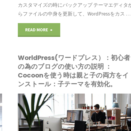
カスタマイズの時にバックアップ テーマエディタ
らファイルの中身を更新して、WordPressをカス …
"WorldPress(ワ
READ MORE
ー
WorldPress(ワードプレス）：初心者
ド
の為のブログの使い方の説明 ：
プ
Cocoonを使う時は親と子の両方をイ
ンストール：子テーマを有効化。
レ
ス）：
IONE
初
ードプレス
心