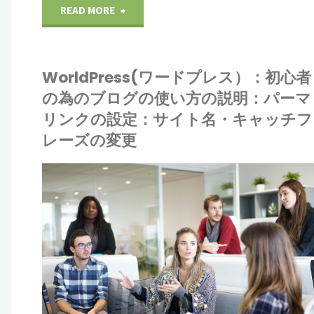
グ
"WorldPress(ワ
READ MORE
サ
の
ー
ジ
WorldPress(ワードプレス）：初心者
使
ド
ェ
の為のブログの使い方の説明：パーマ
い
プ
リンクの設定：サイト名・キャッチフ
ス
レーズの変更
方
レ
ト）
ALR
の
ス）：
と
ワ
IONE
説
初
ドプレス
い
明：
心
う
カ
者
ツ
ス
の