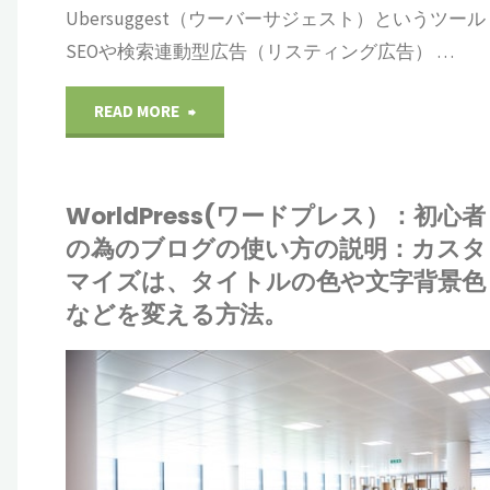
Ubersuggest（ウーバーサジェスト）というツール
SEOや検索連動型広告（リスティング広告） …
"WorldPress(ワ
READ MORE
ー
WorldPress(ワードプレス）：初心者
ド
の為のブログの使い方の説明：カスタ
プ
マイズは、タイトルの色や文字背景色
などを変える方法。
レ
ス）：
IONE
ALR
初
ドプレス
ワ
心