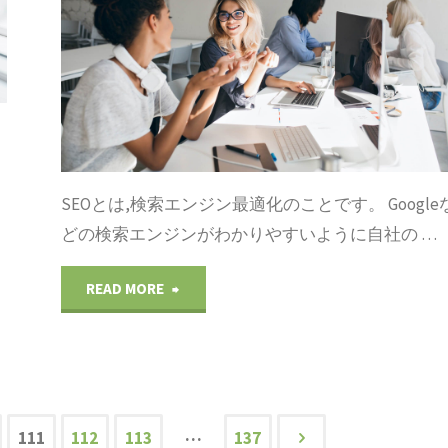
心
説
ラ
方
者
明
ー
を
の
：
が
イ
為
画
生
ン
の
SEOとは,検索エンジン最適化のことです。 Google
像
じ
ス
どの検索エンジンがわかりやすいように自社の …
ブ
の
て
ト
ロ
"WorldPress(ワ
READ MORE
挿
エ
ー
グ
ー
入
ラ
ル：
の
ド
は、
ー
子
使
プ
…
111
112
113
137
ブ
が