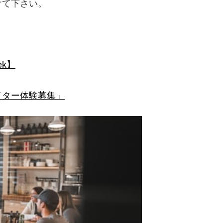
けて下さい。
k】
イター体験募集」