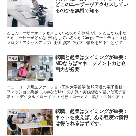
どこのユーザーがアクセスしてい
るのかを無料で知る
どこのユーザーがアクセスしているのかを無料で知る どこから来た
のかユーザーがどんな行動をしているのか Googleアナリティクスは
ブログのアクセスアップに必要 無料で役立つ情報を知ることができ
まます。 アナリティクスの初期設定ブログに設置し...
転職と起業はタイミングが重要：
未分類
MDならばマネージメント力と企
画力が必要
ニューヨーク州立ファッション工科大学留学 熊崎高道の電子書籍：
ファッション業界、大学などNo１の人気：実践経験を書いた電子書
籍： ：デジタルドローイン ：発行：ローカス：協力：主婦の友（日
本語が英語にも翻訳しています） デジタルドローイン ...
転職、起業はタイミングが重要：
未分類
ネットを使えば、ある程度の情報
は得られるはずです。