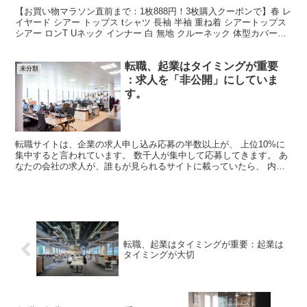
【お買い物マラソン直前まで：1枚888円！3枚購入クーポンで】春 レ
イヤード シアー トップス tシャツ 長袖 半袖 重ね着 シアートップス
シアー ロンT Uネック インナー 白 無地 クルーネック 体型カバー【
シアーロングスリーブTシ...
転職、起業はタイミングが重要
未分類
：求人を「非公開」にしていま
す。
転職サイトは、企業の求人申し込み応募の半数以上が、 上位10%に
集中すると言われています。 数千人が集中して応募してきます。 あ
なたの会社の求人が、誰もが見られるサイトに載っていたら、 内部
の人事情報がもれていると言っても過言ではありません...
転職、起業はタイミングが重要：起業は
タイミングが大切