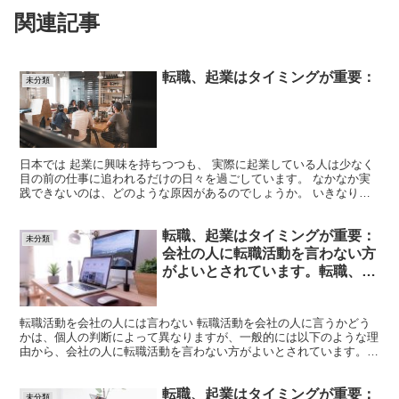
関連記事
転職、起業はタイミングが重要：
未分類
日本では 起業に興味を持ちつつも、 実際に起業している人は少なく
目の前の仕事に追われるだけの日々を過ごしています。 なかなか実
践できないのは、どのような原因があるのでしょうか。 いきなり起
業しようと何もかも心配で、起業が止まってしまう。 ...
転職、起業はタイミングが重要：
未分類
会社の人に転職活動を言わない方
がよいとされています。転職、起
業はタイミングが重要：
転職活動を会社の人には言わない 転職活動を会社の人に言うかどう
かは、個人の判断によって異なりますが、一般的には以下のような理
由から、会社の人に転職活動を言わない方がよいとされています。
信頼関係の損失：転職活動を言ってしまうことで、現在の会...
転職、起業はタイミングが重要：
未分類