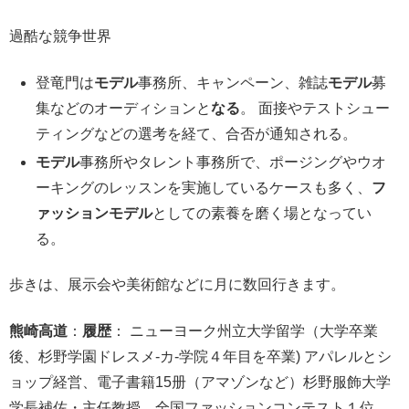
過酷な競争世界
登竜門は
モデル
事務所、キャンペーン、雑誌
モデル
募
集などのオーディションと
なる
。 面接やテストシュー
ティングなどの選考を経て、合否が通知される。
モデル
事務所やタレント事務所で、ポージングやウオ
ーキングのレッスンを実施しているケースも多く、
フ
ァッションモデル
としての素養を磨く場となってい
る。
歩きは、展示会や美術館などに月に数回行きます。
熊崎高道
：
履歴
： ニューヨーク州立大学留学（大学卒業
後、杉野学園ドレスメ-カ-学院４年目を卒業) アパレルとシ
ョップ経営、電子書籍15册（アマゾンなど）杉野服飾大学
学長補佐・主任教授、全国ファッションコンテスト１位、