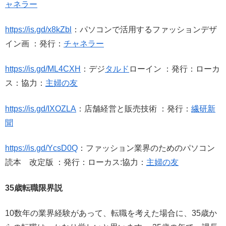
ャネラー
https://is.gd/x8kZbl
：パソコンで活用するファッションデザ
イン画 ：発行：
チャネラー
https://is.gd/ML4CXH
：デジ
タルド
ローイン ：発行：ローカ
ス：協力：
主婦の友
https://is.gd/IXOZLA
：店舗経営と販売技術 ：発行：
繊研新
聞
https://is.gd/YcsD0Q
：ファッション業界のためのパソコン
読本 改定版 ：発行：ローカス:協力：
主婦の友
35歳転職限界説
10数年の業界経験があって、転職を考えた場合に、35歳か