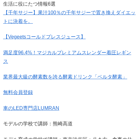
生活に役にたつ情報6選
【千年サジー】果汁100％の千年サジーで置き換えダイエッ
トに決着を。
【Vegeetsコールドプレスジュース】
満足度96.4%！マジカルプレミアムスレンダー着圧レギン
ス
業界最大級の酵素数を誇る酵素ドリンク「ベルタ酵素」
無料会員登録
車のLED専門店LUMRAN
モデルの学校で講師：熊崎高道