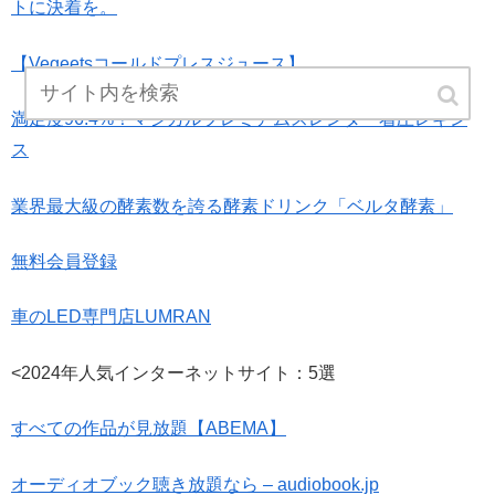
トに決着を。
【Vegeetsコールドプレスジュース】
満足度96.4%！マジカルプレミアムスレンダー着圧レギン
ス
業界最大級の酵素数を誇る酵素ドリンク「ベルタ酵素」
無料会員登録
車のLED専門店LUMRAN
<2024年人気インターネットサイト：5選
すべての作品が見放題【ABEMA】
オーディオブック聴き放題なら – audiobook.jp