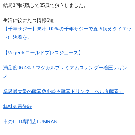
結局3回転職して35歳で独立しました。
生活に役にたつ情報6選
【千年サジー】果汁100％の千年サジーで置き換えダイエッ
トに決着を。
【Vegeetsコールドプレスジュース】
満足度96.4%！マジカルプレミアムスレンダー着圧レギン
ス
業界最大級の酵素数を誇る酵素ドリンク「ベルタ酵素」
無料会員登録
車のLED専門店LUMRAN