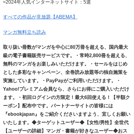
<2024年人気インターネットサイト：5選
すべての作品が見放題【ABEMA】
マンガ無料立ち読み
取り扱い冊数がマンガを中心に
80
万冊を超える、国内最大
級の電子書籍販売サービスです。
・常時
2,800
冊を超える、
無料のマンガをお楽しみいただけます。
・セールをはじめ
とした多彩なキャンペーン、全巻読み放題等の独自施策を
実施しています。
・
PayPay
がご利用いただけます。
・
Yahoo!
プレミアム会員なら、さらにお得にご購入いただけ
ます。
・初回ログインの方限定！最大
6
回使える！【半額ク
ーポン】配布中です。
パートナーサイトの皆様には
『
ebookjapan
』をご紹介くださいますよう、宜しくお願い
いたします。
◆
ターゲットユーザー◆
【女性
/
男性】
全世代
【ユーザーの詳細】
マンガ・書籍が好きなユーザー
◆
おス