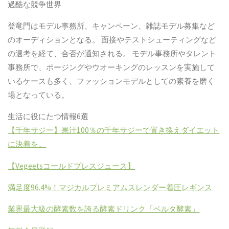
過酷な競争世界
登竜門はモデル事務所、キャンペーン、雑誌モデル募集など
のオーディションとなる。
面接やテストシューティングなど
の選考を経て、合否が通知される。
モデル事務所やタレント
事務所で、ポージングやウオーキングのレッスンを実施して
いるケースも多く、ファッションモデルとしての素養を磨く
場となっている。
生活に役にたつ情報
6
選
【千年サジー】果汁
100
％の千年サジーで置き換えダイエット
に決着を。
【
Vegeets
コールドプレスジュース】
満足度
96.4%
！マジカルプレミアムスレンダー着圧レギンス
業界最大級の酵素数を誇る酵素ドリンク「ベルタ酵素」