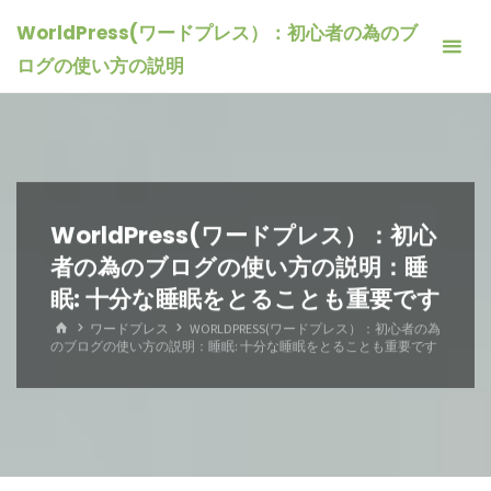
コ
WorldPress(ワードプレス）：初心者の為のブ
ン
ログの使い方の説明
テ
ン
ツ
へ
ス
キ
WorldPress(ワードプレス）：初心
ッ
者の為のブログの使い方の説明：睡
プ
眠: 十分な睡眠をとることも重要です
ホ
ワードプレス
WORLDPRESS(ワードプレス）：初心者の為
ー
のブログの使い方の説明：睡眠: 十分な睡眠をとることも重要です
ム