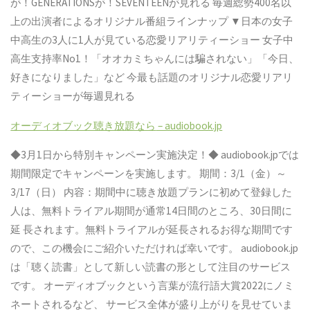
が！
GENERATIONS
が！
SEVENTEEN
が見れる
毎週総勢
400
名以
上の出演者によるオリジナル番組ラインナップ
▼
日本の女子
中高生の
3
人に
1
人が見ている恋愛リアリティーショー
女子中
高生支持率
No1
！「オオカミちゃんには騙されない」「今日、
好きになりました」など
今最も話題のオリジナル恋愛リアリ
ティーショーが毎週見れる
オーディオブック聴き放題なら
– audiobook.jp
◆
3
月
1
日から特別キャンペーン実施決定！◆
audiobook.jp
では
期間限定でキャンペーンを実施します。
期間：
3/1
（金）～
3/17
（日）
内容：期間中に聴き放題プランに初めて登録した
人は、無料トライアル期間が通常
14
日間のところ、
30
日間に
延
長されます。無料トライアルが延長されるお得な期間です
ので、この機会にご紹介いただければ幸いです。
audiobook.jp
は「聴く読書」として新しい読書の形として注目のサービス
です。
オーディオブックという言葉が流行語大賞
2022
にノミ
ネートされるなど、
サービス全体が盛り上がりを見せていま