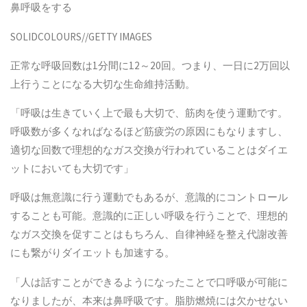
鼻呼吸をする
SOLIDCOLOURS//GETTY IMAGES
正常な呼吸回数は
1
分間に
12
～
20
回。つまり、一日に
2
万回以
上行うことになる大切な生命維持活動。
「呼吸は生きていく上で最も大切で、筋肉を使う運動です。
呼吸数が多くなればなるほど筋疲労の原因にもなりますし、
適切な回数で理想的なガス交換が行われていることはダイエ
ットにおいても大切です」
呼吸は無意識に行う運動でもあるが、意識的にコントロール
することも可能。意識的に正しい呼吸を行うことで、理想的
なガス交換を促すことはもちろん、自律神経を整え代謝改善
にも繋がりダイエットも加速する。
「人は話すことができるようになったことで口呼吸が可能に
なりましたが、本来は鼻呼吸です。脂肪燃焼には欠かせない