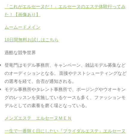
「これがエルセーヌだ！」エルセーヌのエステ体験行ってみ
た！【画像あり】
ムームードメイン
10
日間無料お試しはこちら
過酷な競争世界
登竜門は
モデル
事務所、キャンペーン、雑誌
モデル
募集など
のオーディションと
なる
。
面接やテストシューティングなど
の選考を経て、合否が通知される。
モデル
事務所やタレント事務所で、ポージングやウオーキン
グのレッスンを実施しているケースも多く、
ファッションモ
デル
としての素養を磨く場となっている。
メンズエステ エルセーヌＭＥＮ
一生で一番輝く日にしたい『ブライダルエステ』エルセーヌ