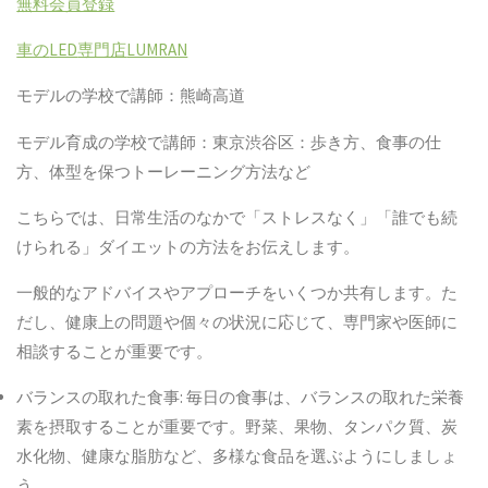
無料会員登録
車の
LED
専門店
LUMRAN
モデルの学校で講師：熊崎高道
モデル育成の学校で講師：東京渋谷区：歩き方、食事の仕
方、体型を保つトーレーニング方法など
こちらでは、
日常生活のなかで「ストレスなく」「誰でも続
けられる」ダイエットの方法
をお伝えします。
一般的なアドバイスやアプローチをいくつか共有します。た
だし、健康上の問題や個々の状況に応じて、専門家や医師に
相談することが重要です。
バランスの取れた食事
:
毎日の食事は、バランスの取れた栄養
素を摂取することが重要です。野菜、果物、タンパク質、炭
水化物、健康な脂肪など、多様な食品を選ぶようにしましょ
う。