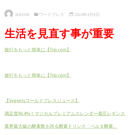
ALRIONE
ワードプレス
2024年4月8日
生活を見直す事が重要
旅行をもっと簡単に【Trip.com】
旅行をもっと簡単に【Trip.com】
【
Vegeets
コールドプレスジュース】
満足度
96.4%
！マジカルプレミアムスレンダー着圧レギンス
業界最大級の酵素数を誇る酵素ドリンク「ベルタ酵素」