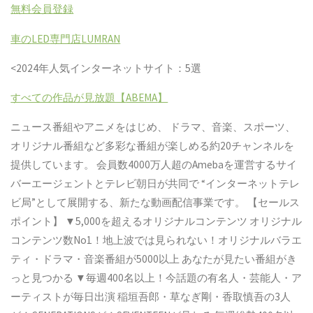
無料会員登録
車の
LED
専門店
LUMRAN
<2024
年人気インターネットサイト：
5
選
すべての作品が見放題【
ABEMA
】
ニュース番組やアニメをはじめ、
ドラマ、音楽、スポーツ、
オリジナル番組など多彩な番組が楽しめる約
20
チャンネルを
提供しています。
会員数
4000
万人超の
Ameba
を運営するサイ
バーエージェントとテレビ朝日が共同で
“
インターネットテレ
ビ局
”
として展開する、新たな動画配信事業です。
【セールス
ポイント】
▼
5,000
を超えるオリジナルコンテンツ
オリジナル
コンテンツ数
No1
！地上波では見られない！オリジナルバラエ
ティ・ドラマ・音楽番組が
5000
以上
あなたが見たい番組がき
っと見つかる
▼
毎週
400
名以上！今話題の有名人・芸能人・ア
ーティストが毎日出演
稲垣吾郎・草なぎ剛・香取慎吾の
3
人