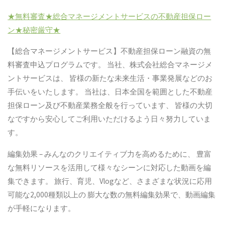
★無料審査★総合マネージメントサービスの不動産担保ロー
ン★秘密厳守★
【総合マネージメントサービス】不動産担保ローン融資の無
料審査申込プログラムです。
当社、株式会社総合マネージメ
ントサービスは、
皆様の新たな未来生活・事業発展などのお
手伝いをいたします。
当社は、日本全国を範囲とした不動産
担保ローン及び不動産業務全般を行っています、
皆様の大切
なですから安心してご利用いただけるよう日々努力していま
す。
編集効果
–
みんなのクリエイティブ力を高めるために、
豊富
な無料リソースを活用して様々なシーンに対応した動画を編
集できます。
旅行、育児、
Vlog
など、さまざまな状況に応用
可能な
2,000
種類以上の
膨大な数の無料編集効果で、動画編集
が手軽になります。