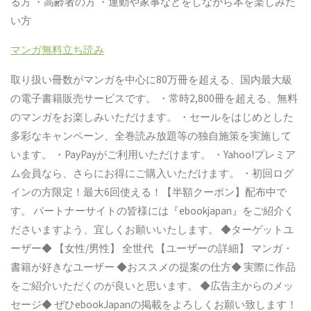
る方
・高齢者の方
・運動や家事などをしながら本を楽しみた
い方
マンガ無料立ち読み
取り扱い冊数がマンガを中心に
80
万冊を超える、国内最大級
の電子書籍販売サービスです。
・常時
2,800
冊を超える、無料
のマンガをお楽しみいただけます。
・セールをはじめとした
多彩なキャンペーン、全巻読み放題等の独自施策を実施して
います。
・
PayPay
がご利用いただけます。
・
Yahoo!
プレミア
ム会員なら、さらにお得にご購入いただけます。
・初回ログ
インの方限定！最大
6
回使える！【半額クーポン】配布中で
す。
パートナーサイトの皆様には『
ebookjapan
』をご紹介く
ださいますよう、宜しくお願いいたします。
◆
ターゲットユ
ーザー◆
【女性
/
男性】
全世代
【ユーザーの詳細】
マンガ・
書籍が好きなユーザー
◆
おススメの提案の仕方◆
実際に作品
をご紹介いただくのが良いと思います。
◆
広告主からのメッ
セージ◆
ぜひ
ebookJapan
の掲載をよろしくお願い致します！