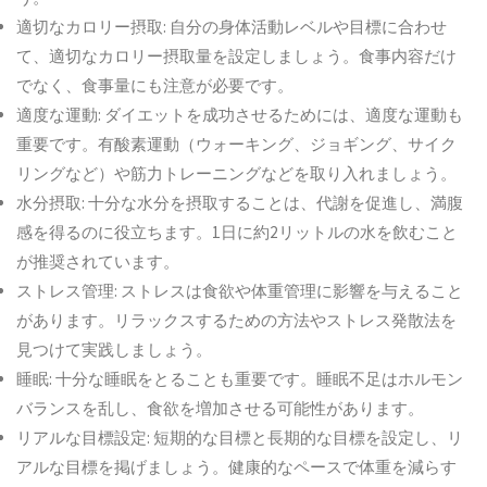
適切なカロリー摂取
:
自分の身体活動レベルや目標に合わせ
て、適切なカロリー摂取量を設定しましょう。食事内容だけ
でなく、食事量にも注意が必要です。
適度な運動
:
ダイエットを成功させるためには、適度な運動も
重要です。有酸素運動（ウォーキング、ジョギング、サイク
リングなど）や筋力トレーニングなどを取り入れましょう。
水分摂取
:
十分な水分を摂取することは、代謝を促進し、満腹
感を得るのに役立ちます。
1
日に約
2
リットルの水を飲むこと
が推奨されています。
ストレス管理
:
ストレスは食欲や体重管理に影響を与えること
があります。リラックスするための方法やストレス発散法を
見つけて実践しましょう。
睡眠
:
十分な睡眠をとることも重要です。睡眠不足はホルモン
バランスを乱し、食欲を増加させる可能性があります。
リアルな目標設定
:
短期的な目標と長期的な目標を設定し、リ
アルな目標を掲げましょう。健康的なペースで体重を減らす