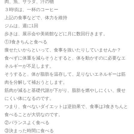
肉、魚、サラダ、汁の物
３時頃は、一杯のコーヒー
上記の食事などで、体力を維持
ジムは、週に
1
回
歩きは、展示会や美術館などに月に数回行きます。
①
3
食きちんと食べる
痩せたいからといって、食事を抜いたりしていませんか？
食べずに体重を減らそうとすると、体を動かすのに必要なエ
ネルギーが不足します。
そうすると、体が脂肪を温存して、足りないエネルギーは筋
肉を分解して補おうとします。
筋肉が減ると基礎代謝が下がり、脂肪を燃やしにくい、痩せ
にくい体になるのです。
つまり、食べないダイエットは逆効果で、食事は
3
食きちんと
食べることが大切なのです。
②バランスよく食べる
③決まった時間に食べる