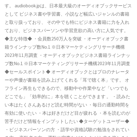
す。
audiobook.jp
は、日本最大級のオーディオブックサービス
として
ビジネス書や学習書、小説など幅広いジャンルの書籍
と取り扱っており、
その中でも特にビジネス書籍に力を入れ
ており、ビジネスパーソンや学習意欲の高い方に人気です。
◆
主な特徴◆
・会員数
250
万人を突破
・オーディオブック書
籍ラインナップ数
No.1
※
日本マーケティングリサーチ機構
2023
年
11
月調査
・オーディオブックビジネス書籍ラインナッ
プ数
No.1
※
日本マーケティングリサーチ機構
2023
年
11
月調査
◆
セールスポイント◆
オーディオブックとはプロのナレータ
ーや声優が書籍を読み上げてくれる「耳で聴く本」です。
オ
フライン再生もできるので、移動中や作業中など「いつでも
どこでも」「効率的に」本を聴くことができます
。
・読みた
い本はたくさんあるけど読む時間がない
・毎日の通勤時間を
有効に使いたい
・本は好きだけど目が疲れる
・本を読むのが
苦手だけど情報をインプットしたい
◆
ターゲットユーザー◆
・ビジネスパーソンの方
・語学や資格試験の勉強をされてい