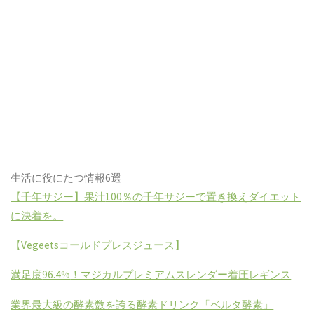
生活に役にたつ情報
6
選
【千年サジー】果汁
100
％の千年サジーで置き換えダイエット
に決着を。
【
Vegeets
コールドプレスジュース】
満足度
96.4%
！マジカルプレミアムスレンダー着圧レギンス
業界最大級の酵素数を誇る酵素ドリンク「ベルタ酵素」