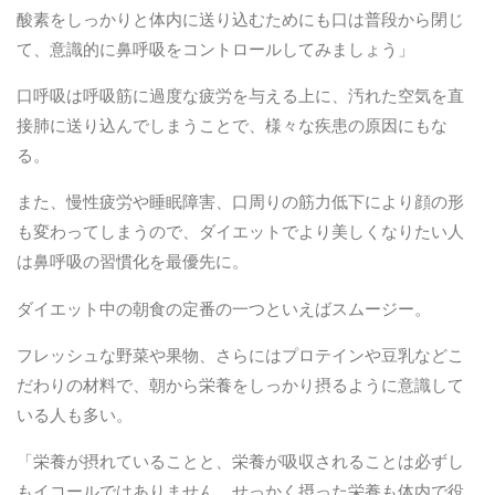
酸素をしっかりと体内に送り込むためにも口は普段から閉じ
て、意識的に鼻呼吸をコントロールしてみましょう」
口呼吸は呼吸筋に過度な疲労を与える上に、汚れた空気を直
接肺に送り込んでしまうことで、様々な疾患の原因にもな
る。
また、慢性疲労や睡眠障害、口周りの筋力低下により顔の形
も変わってしまうので、ダイエットでより美しくなりたい人
は鼻呼吸の習慣化を最優先に。
ダイエット中の朝食の定番の一つといえばスムージー。
フレッシュな野菜や果物、さらにはプロテインや豆乳などこ
だわりの材料で、朝から栄養をしっかり摂るように意識して
いる人も多い。
「栄養が摂れていることと、栄養が吸収されることは必ずし
もイコールではありません。せっかく摂った栄養も体内で役